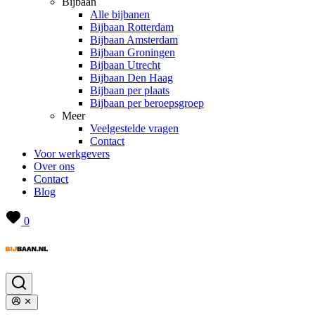
Bijbaan
Alle bijbanen
Bijbaan Rotterdam
Bijbaan Amsterdam
Bijbaan Groningen
Bijbaan Utrecht
Bijbaan Den Haag
Bijbaan per plaats
Bijbaan per beroepsgroep
Meer
Veelgestelde vragen
Contact
Voor werkgevers
Over ons
Contact
Blog
0