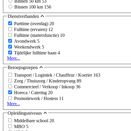
Binnen 50 km
53
Binnen 100 km
156
Dienstverbanden
Parttime (overdag)
20
Fulltime (ervaren)
12
Fulltime (startersfunctie)
10
Avondwerk
5
Weekendwerk
5
Tijdelijke fulltime baan
4
Meer...
Beroepsgroepen
Transport / Logistiek / Chauffeur / Koerier
163
Zorg / Thuiszorg / Kinderopvang
89
Commercieel / Verkoop / Inkoop
36
Horeca / Catering
20
Promotiewerk / Hostess
11
Meer...
Opleidingsniveaus
Middelbare school
20
MBO
5