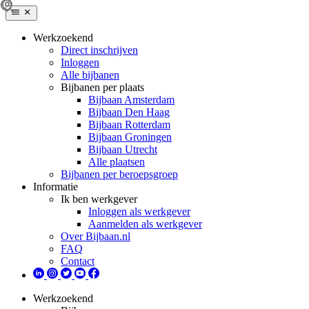
Werkzoekend
Direct inschrijven
Inloggen
Alle bijbanen
Bijbanen per plaats
Bijbaan Amsterdam
Bijbaan Den Haag
Bijbaan Rotterdam
Bijbaan Groningen
Bijbaan Utrecht
Alle plaatsen
Bijbanen per beroepsgroep
Informatie
Ik ben werkgever
Inloggen als werkgever
Aanmelden als werkgever
Over Bijbaan.nl
FAQ
Contact
Werkzoekend