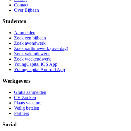
Contact
Over Bijbaan
Studenten
Aanmelden
Zoek een bijbaan
Zoek avondwerk
Zoek parttimewerk (overdag)
Zoek vakantiewerk
Zoek weekendwerk
YoungCapital IOS App
YoungCapital Android App
Werkgevers
Gratis aanmelden
CV Zoeken
Plaats vacature
Veilig betalen
Partners
Social