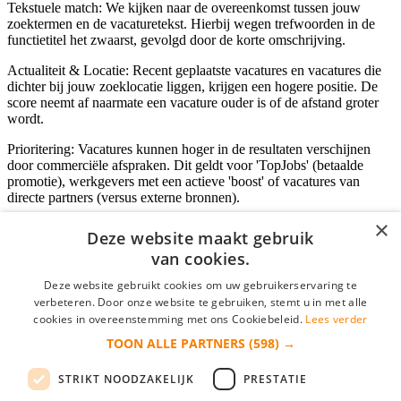
Tekstuele match: We kijken naar de overeenkomst tussen jouw
zoektermen en de vacaturetekst. Hierbij wegen trefwoorden in de
functietitel het zwaarst, gevolgd door de korte omschrijving.
Actualiteit & Locatie: Recent geplaatste vacatures en vacatures die
dichter bij jouw zoeklocatie liggen, krijgen een hogere positie. De
score neemt af naarmate een vacature ouder is of de afstand groter
wordt.
Prioritering: Vacatures kunnen hoger in de resultaten verschijnen
door commerciële afspraken. Dit geldt voor 'TopJobs' (betaalde
promotie), werkgevers met een actieve 'boost' of vacatures van
directe partners (versus externe bronnen).
×
Deze website maakt gebruik
van cookies.
Inloggen als bedrijf
Deze website gebruikt cookies om uw gebruikerservaring te
E-mail
*
verbeteren. Door onze website te gebruiken, stemt u in met alle
cookies in overeenstemming met ons Cookiebeleid.
Lees verder
TOON ALLE PARTNERS
(598) →
Wachtwoord
STRIKT NOODZAKELIJK
PRESTATIE
login gegevens onthouden