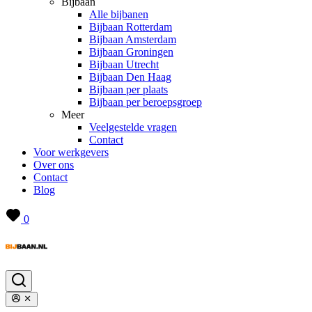
Bijbaan
Alle bijbanen
Bijbaan Rotterdam
Bijbaan Amsterdam
Bijbaan Groningen
Bijbaan Utrecht
Bijbaan Den Haag
Bijbaan per plaats
Bijbaan per beroepsgroep
Meer
Veelgestelde vragen
Contact
Voor werkgevers
Over ons
Contact
Blog
0