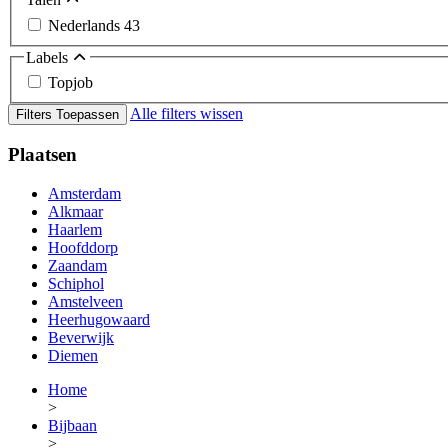
Nederlands
43
Labels
Topjob
Alle filters wissen
Filters Toepassen
Plaatsen
Amsterdam
Alkmaar
Haarlem
Hoofddorp
Zaandam
Schiphol
Amstelveen
Heerhugowaard
Beverwijk
Diemen
Home
>
Bijbaan
>