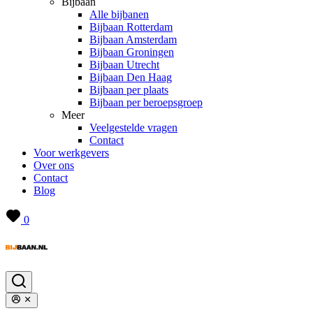
Bijbaan
Alle bijbanen
Bijbaan Rotterdam
Bijbaan Amsterdam
Bijbaan Groningen
Bijbaan Utrecht
Bijbaan Den Haag
Bijbaan per plaats
Bijbaan per beroepsgroep
Meer
Veelgestelde vragen
Contact
Voor werkgevers
Over ons
Contact
Blog
0