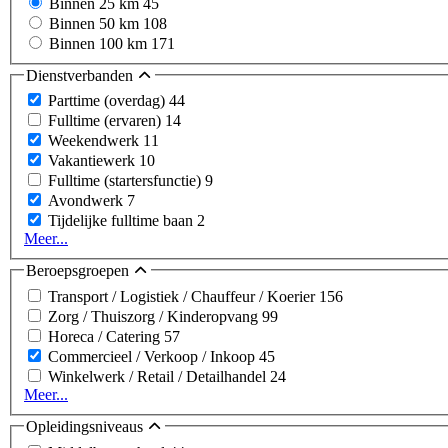
Binnen 25 km
45
Binnen 50 km
108
Binnen 100 km
171
Dienstverbanden
Parttime (overdag)
44
Fulltime (ervaren)
14
Weekendwerk
11
Vakantiewerk
10
Fulltime (startersfunctie)
9
Avondwerk
7
Tijdelijke fulltime baan
2
Meer...
Beroepsgroepen
Transport / Logistiek / Chauffeur / Koerier
156
Zorg / Thuiszorg / Kinderopvang
99
Horeca / Catering
57
Commercieel / Verkoop / Inkoop
45
Winkelwerk / Retail / Detailhandel
24
Meer...
Opleidingsniveaus