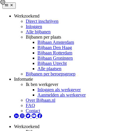
Werkzoekend
Direct inschrijven
Inloggen
Alle bijbanen
Bijbanen per plaats
Bijbaan Amsterdam
Bijbaan Den Haag
Bijbaan Rotterdam
Bijbaan Groningen
Bijbaan Utrecht
Alle plaatsen
Bijbanen per beroepsgroep
Informatie
Ik ben werkgever
Inloggen als werkgever
Aanmelden als werkgever
Over Bijbaan.nl
FAQ
Contact
Werkzoekend