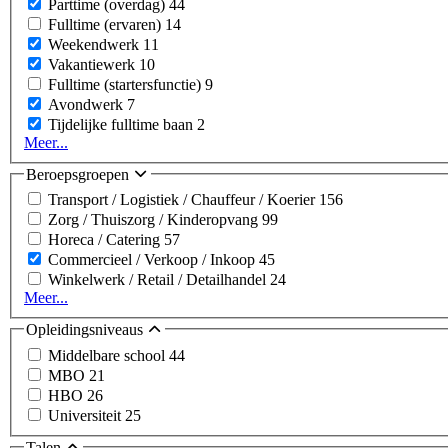
Parttime (overdag)
44
Fulltime (ervaren)
14
Weekendwerk
11
Vakantiewerk
10
Fulltime (startersfunctie)
9
Avondwerk
7
Tijdelijke fulltime baan
2
Meer...
Beroepsgroepen
Transport / Logistiek / Chauffeur / Koerier
156
Zorg / Thuiszorg / Kinderopvang
99
Horeca / Catering
57
Commercieel / Verkoop / Inkoop
45
Winkelwerk / Retail / Detailhandel
24
Meer...
Opleidingsniveaus
Middelbare school
44
MBO
21
HBO
26
Universiteit
25
Talen