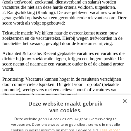
(zoals trefwoord, zoekstraal, dienstverband en salaris) worden
vacatures die niet aan deze harde criteria voldoen, uitgesloten.
2. Rangschikking (Ranking): De overgebleven vacatures worden
gerangschikt op basis van een gecombineerde relevantiescore. Deze
score wordt als volgt opgebouwd:
Tekstuele match: We kijken naar de overeenkomst tussen jouw
zoektermen en de vacaturetekst. Hierbij wegen trefwoorden in de
functietitel het zwaarst, gevolgd door de korte omschrijving.
Actualiteit & Locatie: Recent geplaatste vacatures en vacatures die
dichter bij jouw zoeklocatie liggen, krijgen een hogere positie. De
score neemt af naarmate een vacature ouder is of de afstand groter
wordt.
Prioritering: Vacatures kunnen hoger in de resultaten verschijnen
door commerciële afspraken. Dit geldt voor 'TopJobs' (betaalde
promotie), werkgevers met een actieve 'boost' of vacatures van
directe partners (versus externe bronnen).
×
Deze website maakt gebruik
van cookies.
Inloggen als bedrijf
Deze website gebruikt cookies om uw gebruikerservaring te
verbeteren. Door onze website te gebruiken, stemt u in met alle
E-mail
*
cookies in overeenstemming met ons Cookiebeleid.
Lees verder