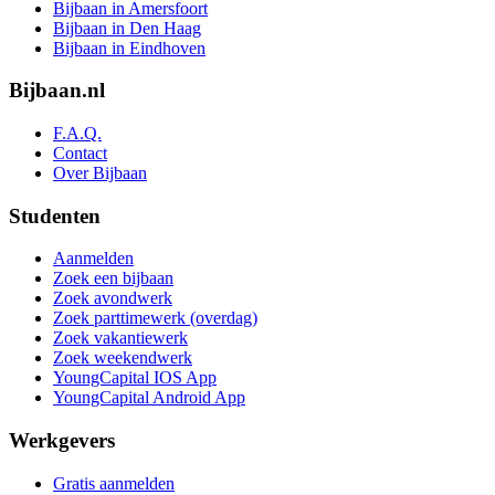
Bijbaan in Amersfoort
Bijbaan in Den Haag
Bijbaan in Eindhoven
Bijbaan.nl
F.A.Q.
Contact
Over Bijbaan
Studenten
Aanmelden
Zoek een bijbaan
Zoek avondwerk
Zoek parttimewerk (overdag)
Zoek vakantiewerk
Zoek weekendwerk
YoungCapital IOS App
YoungCapital Android App
Werkgevers
Gratis aanmelden