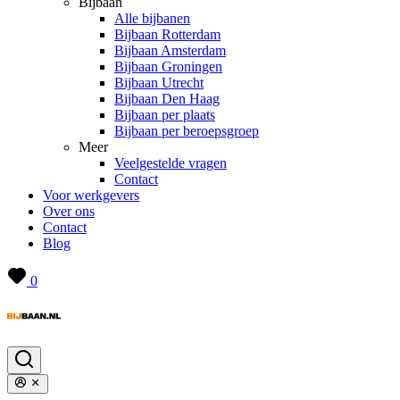
Bijbaan
Alle bijbanen
Bijbaan Rotterdam
Bijbaan Amsterdam
Bijbaan Groningen
Bijbaan Utrecht
Bijbaan Den Haag
Bijbaan per plaats
Bijbaan per beroepsgroep
Meer
Veelgestelde vragen
Contact
Voor werkgevers
Over ons
Contact
Blog
0