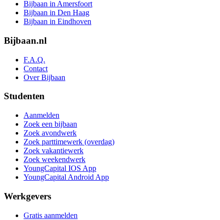
Bijbaan in Amersfoort
Bijbaan in Den Haag
Bijbaan in Eindhoven
Bijbaan.nl
F.A.Q.
Contact
Over Bijbaan
Studenten
Aanmelden
Zoek een bijbaan
Zoek avondwerk
Zoek parttimewerk (overdag)
Zoek vakantiewerk
Zoek weekendwerk
YoungCapital IOS App
YoungCapital Android App
Werkgevers
Gratis aanmelden