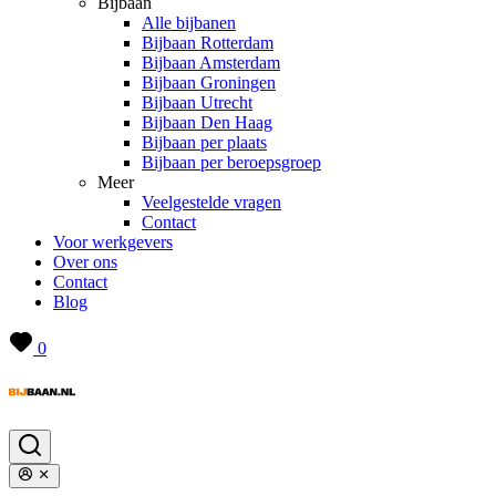
Bijbaan
Alle bijbanen
Bijbaan Rotterdam
Bijbaan Amsterdam
Bijbaan Groningen
Bijbaan Utrecht
Bijbaan Den Haag
Bijbaan per plaats
Bijbaan per beroepsgroep
Meer
Veelgestelde vragen
Contact
Voor werkgevers
Over ons
Contact
Blog
0