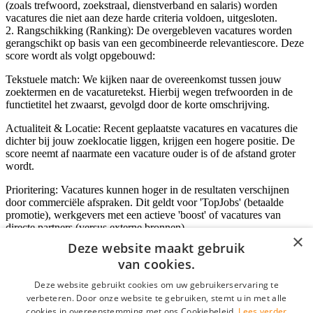
(zoals trefwoord, zoekstraal, dienstverband en salaris) worden
vacatures die niet aan deze harde criteria voldoen, uitgesloten.
2. Rangschikking (Ranking): De overgebleven vacatures worden
gerangschikt op basis van een gecombineerde relevantiescore. Deze
score wordt als volgt opgebouwd:
Tekstuele match: We kijken naar de overeenkomst tussen jouw
zoektermen en de vacaturetekst. Hierbij wegen trefwoorden in de
functietitel het zwaarst, gevolgd door de korte omschrijving.
Actualiteit & Locatie: Recent geplaatste vacatures en vacatures die
dichter bij jouw zoeklocatie liggen, krijgen een hogere positie. De
score neemt af naarmate een vacature ouder is of de afstand groter
wordt.
Prioritering: Vacatures kunnen hoger in de resultaten verschijnen
door commerciële afspraken. Dit geldt voor 'TopJobs' (betaalde
promotie), werkgevers met een actieve 'boost' of vacatures van
directe partners (versus externe bronnen).
×
Deze website maakt gebruik
van cookies.
Inloggen als bedrijf
Deze website gebruikt cookies om uw gebruikerservaring te
verbeteren. Door onze website te gebruiken, stemt u in met alle
E-mail
*
cookies in overeenstemming met ons Cookiebeleid.
Lees verder