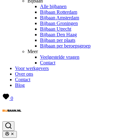
Bijbaan
Alle bijbanen
Bijbaan Rotterdam
Bijbaan Amsterdam
Bijbaan Groningen
Bijbaan Utrecht
Bijbaan Den Haag
Bijbaan per plaats
Bijbaan per beroepsgroep
Meer
Veelgestelde vragen
Contact
Voor werkgevers
Over ons
Contact
Blog
0