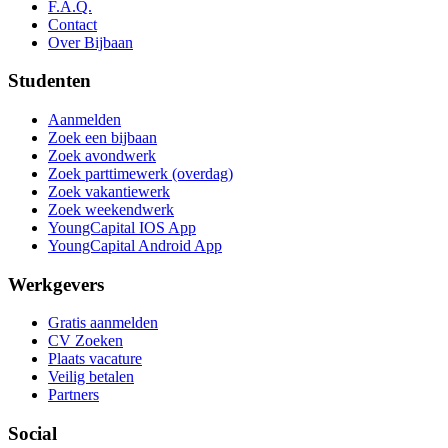
F.A.Q.
Contact
Over Bijbaan
Studenten
Aanmelden
Zoek een bijbaan
Zoek avondwerk
Zoek parttimewerk (overdag)
Zoek vakantiewerk
Zoek weekendwerk
YoungCapital IOS App
YoungCapital Android App
Werkgevers
Gratis aanmelden
CV Zoeken
Plaats vacature
Veilig betalen
Partners
Social