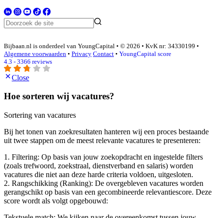
Bijbaan.nl is onderdeel van YoungCapital • © 2026 • KvK nr: 34330199 •
Algemene voorwaarden
•
Privacy
Contact
•
YoungCapital score
4.3 - 3366 reviews
Close
Hoe sorteren wij vacatures?
Sortering van vacatures
Bij het tonen van zoekresultaten hanteren wij een proces bestaande
uit twee stappen om de meest relevante vacatures te presenteren:
1. Filtering: Op basis van jouw zoekopdracht en ingestelde filters
(zoals trefwoord, zoekstraal, dienstverband en salaris) worden
vacatures die niet aan deze harde criteria voldoen, uitgesloten.
2. Rangschikking (Ranking): De overgebleven vacatures worden
gerangschikt op basis van een gecombineerde relevantiescore. Deze
score wordt als volgt opgebouwd:
Tekstuele match: We kijken naar de overeenkomst tussen jouw