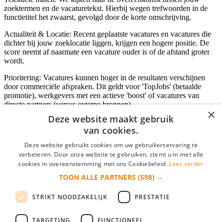
zoektermen en de vacaturetekst. Hierbij wegen trefwoorden in de
functietitel het zwaarst, gevolgd door de korte omschrijving.
Actualiteit & Locatie: Recent geplaatste vacatures en vacatures die
dichter bij jouw zoeklocatie liggen, krijgen een hogere positie. De
score neemt af naarmate een vacature ouder is of de afstand groter
wordt.
Prioritering: Vacatures kunnen hoger in de resultaten verschijnen
door commerciële afspraken. Dit geldt voor 'TopJobs' (betaalde
promotie), werkgevers met een actieve 'boost' of vacatures van
directe partners (versus externe bronnen).
×
Deze website maakt gebruik
van cookies.
Inloggen als bedrijf
Deze website gebruikt cookies om uw gebruikerservaring te
verbeteren. Door onze website te gebruiken, stemt u in met alle
E-mail
*
cookies in overeenstemming met ons Cookiebeleid.
Lees verder
TOON ALLE PARTNERS
(598) →
Wachtwoord
STRIKT NOODZAKELIJK
PRESTATIE
login gegevens onthouden
Wachtwoord vergeten?
login
TARGETING
FUNCTIONEEL