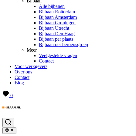
Bijbaan
Alle bijbanen
Bijbaan Rotterdam
Bijbaan Amsterdam
Bijbaan Groningen
Bijbaan Utrecht
Bijbaan Den Haag
Bijbaan per plaats
Bijbaan per beroepsgroep
Meer
Veelgestelde vragen
Contact
Voor werkgevers
Over ons
Contact
Blog
0