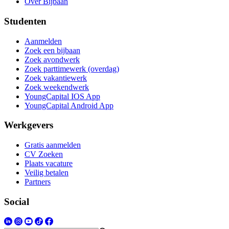
Over Bijbaan
Studenten
Aanmelden
Zoek een bijbaan
Zoek avondwerk
Zoek parttimewerk (overdag)
Zoek vakantiewerk
Zoek weekendwerk
YoungCapital IOS App
YoungCapital Android App
Werkgevers
Gratis aanmelden
CV Zoeken
Plaats vacature
Veilig betalen
Partners
Social