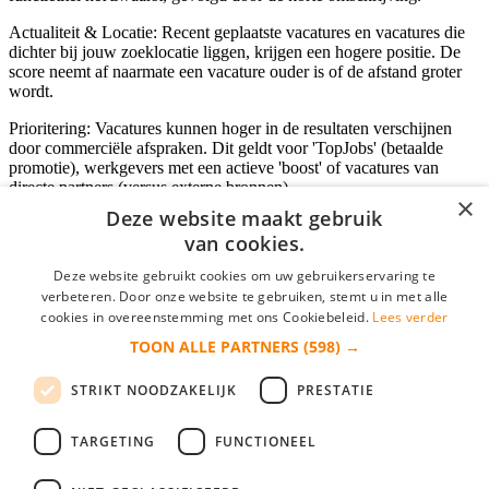
Actualiteit & Locatie: Recent geplaatste vacatures en vacatures die
dichter bij jouw zoeklocatie liggen, krijgen een hogere positie. De
score neemt af naarmate een vacature ouder is of de afstand groter
wordt.
Prioritering: Vacatures kunnen hoger in de resultaten verschijnen
door commerciële afspraken. Dit geldt voor 'TopJobs' (betaalde
promotie), werkgevers met een actieve 'boost' of vacatures van
directe partners (versus externe bronnen).
×
Deze website maakt gebruik
van cookies.
Inloggen als bedrijf
Deze website gebruikt cookies om uw gebruikerservaring te
verbeteren. Door onze website te gebruiken, stemt u in met alle
E-mail
*
cookies in overeenstemming met ons Cookiebeleid.
Lees verder
TOON ALLE PARTNERS
(598) →
Wachtwoord
STRIKT NOODZAKELIJK
PRESTATIE
login gegevens onthouden
Wachtwoord vergeten?
login
TARGETING
FUNCTIONEEL
Bedrijf aanmelden