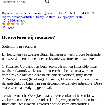
Bijbaan.nl is onderdeel van YoungCapital • © 2026 • KvK nr: 34330199 •
Algemene voorwaarden
•
Privacy
Contact
•
YoungCapital score
4.3 - 3366 reviews
Close
Hoe sorteren wij vacatures?
Sortering van vacatures
Bij het tonen van zoekresultaten hanteren wij een proces bestaande
uit twee stappen om de meest relevante vacatures te presenteren:
1. Filtering: Op basis van jouw zoekopdracht en ingestelde filters
(zoals trefwoord, zoekstraal, dienstverband en salaris) worden
vacatures die niet aan deze harde criteria voldoen, uitgesloten.
2. Rangschikking (Ranking): De overgebleven vacatures worden
gerangschikt op basis van een gecombineerde relevantiescore. Deze
score wordt als volgt opgebouwd:
Tekstuele match: We kijken naar de overeenkomst tussen jouw
zoektermen en de vacaturetekst. Hierbij wegen trefwoorden in de
functietitel het zwaarst, gevolgd door de korte omschrijving.