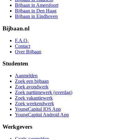
Bijbaan in Amersfoort
Bijbaan in Den Haag
Bijbaan in Eindhoven
Bijbaan.nl
F.A.Q.
Contact
Over Bijbaan
Studenten
Aanmelden
Zoek een bijbaan
Zoek avondwerk
Zoek parttimewerk (overdag)
Zoek vakantiewerk
Zoek weekendwerk
YoungCapital IOS App
YoungCapital Android App
Werkgevers
Gratis aanmelden