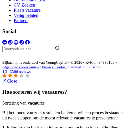
CV Zoeken
Plaats vacature
Veilig betalen
Partners
Social
Bijbaan.nl is onderdeel van YoungCapital • © 2026 • KvK nr: 34330199 •
Algemene voorwaarden
•
Privacy
Contact
•
YoungCapital score
4.3 - 3366 reviews
Close
Hoe sorteren wij vacatures?
Sortering van vacatures
Bij het tonen van zoekresultaten hanteren wij een proces bestaande
uit twee stappen om de meest relevante vacatures te presenteren:
1. Filtering: Op basis van jouw zoekopdracht en ingestelde filters