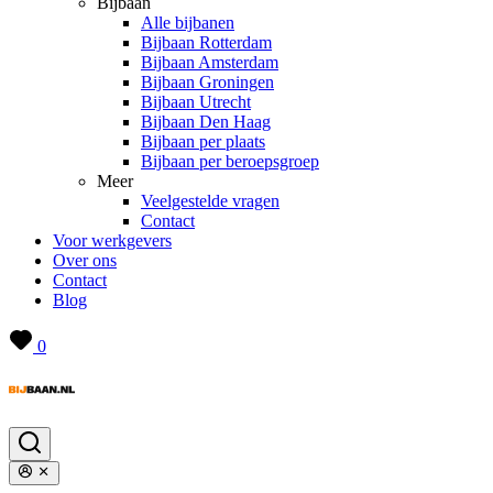
Bijbaan
Alle bijbanen
Bijbaan Rotterdam
Bijbaan Amsterdam
Bijbaan Groningen
Bijbaan Utrecht
Bijbaan Den Haag
Bijbaan per plaats
Bijbaan per beroepsgroep
Meer
Veelgestelde vragen
Contact
Voor werkgevers
Over ons
Contact
Blog
0