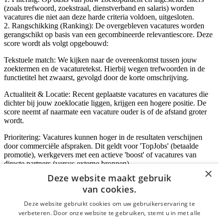
(zoals trefwoord, zoekstraal, dienstverband en salaris) worden
vacatures die niet aan deze harde criteria voldoen, uitgesloten.
2. Rangschikking (Ranking): De overgebleven vacatures worden
gerangschikt op basis van een gecombineerde relevantiescore. Deze
score wordt als volgt opgebouwd:
Tekstuele match: We kijken naar de overeenkomst tussen jouw
zoektermen en de vacaturetekst. Hierbij wegen trefwoorden in de
functietitel het zwaarst, gevolgd door de korte omschrijving.
Actualiteit & Locatie: Recent geplaatste vacatures en vacatures die
dichter bij jouw zoeklocatie liggen, krijgen een hogere positie. De
score neemt af naarmate een vacature ouder is of de afstand groter
wordt.
Prioritering: Vacatures kunnen hoger in de resultaten verschijnen
door commerciële afspraken. Dit geldt voor 'TopJobs' (betaalde
promotie), werkgevers met een actieve 'boost' of vacatures van
directe partners (versus externe bronnen).
×
Deze website maakt gebruik
van cookies.
Inloggen als bedrijf
Deze website gebruikt cookies om uw gebruikerservaring te
verbeteren. Door onze website te gebruiken, stemt u in met alle
E-mail
*