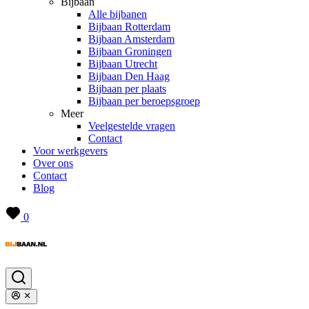
Bijbaan
Alle bijbanen
Bijbaan Rotterdam
Bijbaan Amsterdam
Bijbaan Groningen
Bijbaan Utrecht
Bijbaan Den Haag
Bijbaan per plaats
Bijbaan per beroepsgroep
Meer
Veelgestelde vragen
Contact
Voor werkgevers
Over ons
Contact
Blog
0