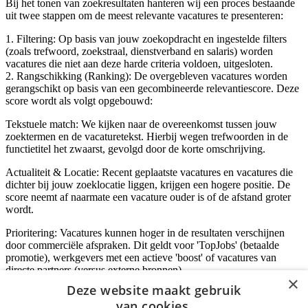
Bij het tonen van zoekresultaten hanteren wij een proces bestaande
uit twee stappen om de meest relevante vacatures te presenteren:
1. Filtering: Op basis van jouw zoekopdracht en ingestelde filters
(zoals trefwoord, zoekstraal, dienstverband en salaris) worden
vacatures die niet aan deze harde criteria voldoen, uitgesloten.
2. Rangschikking (Ranking): De overgebleven vacatures worden
gerangschikt op basis van een gecombineerde relevantiescore. Deze
score wordt als volgt opgebouwd:
Tekstuele match: We kijken naar de overeenkomst tussen jouw
zoektermen en de vacaturetekst. Hierbij wegen trefwoorden in de
functietitel het zwaarst, gevolgd door de korte omschrijving.
Actualiteit & Locatie: Recent geplaatste vacatures en vacatures die
dichter bij jouw zoeklocatie liggen, krijgen een hogere positie. De
score neemt af naarmate een vacature ouder is of de afstand groter
wordt.
Prioritering: Vacatures kunnen hoger in de resultaten verschijnen
door commerciële afspraken. Dit geldt voor 'TopJobs' (betaalde
promotie), werkgevers met een actieve 'boost' of vacatures van
directe partners (versus externe bronnen).
×
Deze website maakt gebruik
van cookies.