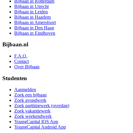
Bijbaan in Rotterdam
Bijbaan in Utrecht
Bijbaan in Leiden
Bijbaan in Haarlem
Bijbaan in Amersfoort
Bijbaan in Den Haag
Bijbaan in Eindhoven
Bijbaan.nl
F.A.Q.
Contact
Over Bijbaan
Studenten
Aanmelden
Zoek een bijbaan
Zoek avondwerk
Zoek parttimewerk (overdag)
Zoek vakantiewerk
Zoek weekendwerk
YoungCapital IOS App
YoungCapital Android App