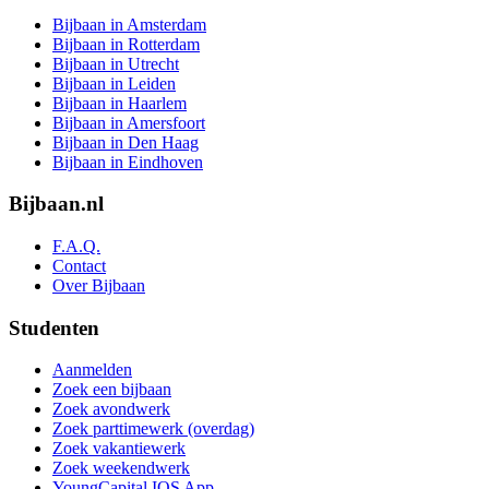
Bijbaan in Amsterdam
Bijbaan in Rotterdam
Bijbaan in Utrecht
Bijbaan in Leiden
Bijbaan in Haarlem
Bijbaan in Amersfoort
Bijbaan in Den Haag
Bijbaan in Eindhoven
Bijbaan.nl
F.A.Q.
Contact
Over Bijbaan
Studenten
Aanmelden
Zoek een bijbaan
Zoek avondwerk
Zoek parttimewerk (overdag)
Zoek vakantiewerk
Zoek weekendwerk
YoungCapital IOS App