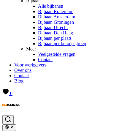
Bijbaan
Alle bijbanen
Bijbaan Rotterdam
Bijbaan Amsterdam
Bijbaan Groningen
Bijbaan Utrecht
Bijbaan Den Haag
Bijbaan per plaats
Bijbaan per beroepsgroep
Meer
Veelgestelde vragen
Contact
Voor werkgevers
Over ons
Contact
Blog
0