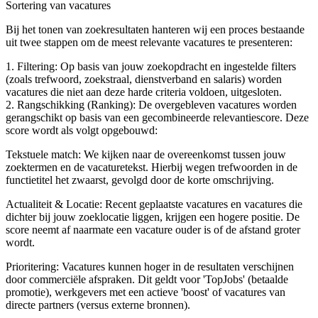
Sortering van vacatures
Bij het tonen van zoekresultaten hanteren wij een proces bestaande
uit twee stappen om de meest relevante vacatures te presenteren:
1. Filtering: Op basis van jouw zoekopdracht en ingestelde filters
(zoals trefwoord, zoekstraal, dienstverband en salaris) worden
vacatures die niet aan deze harde criteria voldoen, uitgesloten.
2. Rangschikking (Ranking): De overgebleven vacatures worden
gerangschikt op basis van een gecombineerde relevantiescore. Deze
score wordt als volgt opgebouwd:
Tekstuele match: We kijken naar de overeenkomst tussen jouw
zoektermen en de vacaturetekst. Hierbij wegen trefwoorden in de
functietitel het zwaarst, gevolgd door de korte omschrijving.
Actualiteit & Locatie: Recent geplaatste vacatures en vacatures die
dichter bij jouw zoeklocatie liggen, krijgen een hogere positie. De
score neemt af naarmate een vacature ouder is of de afstand groter
wordt.
Prioritering: Vacatures kunnen hoger in de resultaten verschijnen
door commerciële afspraken. Dit geldt voor 'TopJobs' (betaalde
promotie), werkgevers met een actieve 'boost' of vacatures van
directe partners (versus externe bronnen).