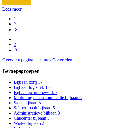
Lees meer
1
2
1
2
Overzicht pagina vacatures Coevorden
Beroepsgroepen
Bijbaan zorg
17
Bijbaan logistiek
15
Bijbaan promotiewerk
7
Marketing en communicatie bijbaan
6
Sales bijbaan
5
Schoonmaak bijbaan
5
Administratieve bijbaan
3
Callcenter bijbaan
3
Winkel bijbaan
2