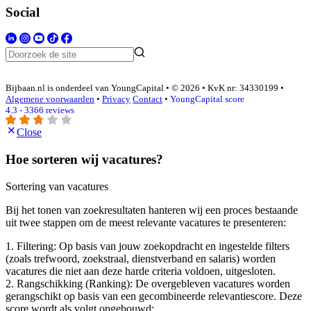
Social
Bijbaan.nl is onderdeel van YoungCapital • © 2026 • KvK nr: 34330199 •
Algemene voorwaarden
•
Privacy
Contact
•
YoungCapital score
4.3 - 3366 reviews
Close
Hoe sorteren wij vacatures?
Sortering van vacatures
Bij het tonen van zoekresultaten hanteren wij een proces bestaande
uit twee stappen om de meest relevante vacatures te presenteren:
1. Filtering: Op basis van jouw zoekopdracht en ingestelde filters
(zoals trefwoord, zoekstraal, dienstverband en salaris) worden
vacatures die niet aan deze harde criteria voldoen, uitgesloten.
2. Rangschikking (Ranking): De overgebleven vacatures worden
gerangschikt op basis van een gecombineerde relevantiescore. Deze
score wordt als volgt opgebouwd: