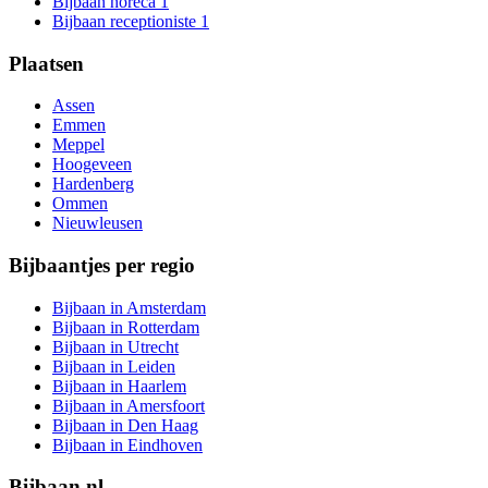
Bijbaan horeca
1
Bijbaan receptioniste
1
Plaatsen
Assen
Emmen
Meppel
Hoogeveen
Hardenberg
Ommen
Nieuwleusen
Bijbaantjes per regio
Bijbaan in Amsterdam
Bijbaan in Rotterdam
Bijbaan in Utrecht
Bijbaan in Leiden
Bijbaan in Haarlem
Bijbaan in Amersfoort
Bijbaan in Den Haag
Bijbaan in Eindhoven
Bijbaan.nl