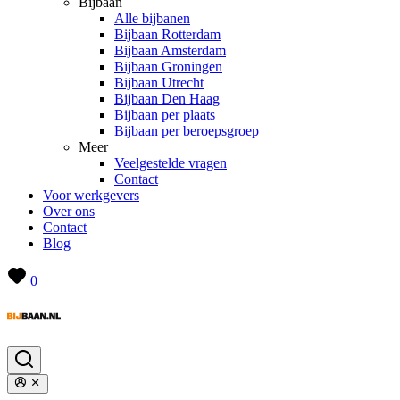
Bijbaan
Alle bijbanen
Bijbaan Rotterdam
Bijbaan Amsterdam
Bijbaan Groningen
Bijbaan Utrecht
Bijbaan Den Haag
Bijbaan per plaats
Bijbaan per beroepsgroep
Meer
Veelgestelde vragen
Contact
Voor werkgevers
Over ons
Contact
Blog
0