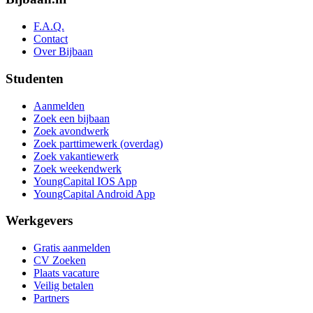
F.A.Q.
Contact
Over Bijbaan
Studenten
Aanmelden
Zoek een bijbaan
Zoek avondwerk
Zoek parttimewerk (overdag)
Zoek vakantiewerk
Zoek weekendwerk
YoungCapital IOS App
YoungCapital Android App
Werkgevers
Gratis aanmelden
CV Zoeken
Plaats vacature
Veilig betalen
Partners