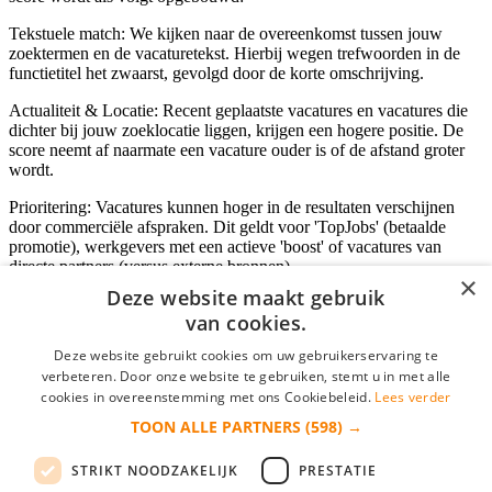
Tekstuele match: We kijken naar de overeenkomst tussen jouw
zoektermen en de vacaturetekst. Hierbij wegen trefwoorden in de
functietitel het zwaarst, gevolgd door de korte omschrijving.
Actualiteit & Locatie: Recent geplaatste vacatures en vacatures die
dichter bij jouw zoeklocatie liggen, krijgen een hogere positie. De
score neemt af naarmate een vacature ouder is of de afstand groter
wordt.
Prioritering: Vacatures kunnen hoger in de resultaten verschijnen
door commerciële afspraken. Dit geldt voor 'TopJobs' (betaalde
promotie), werkgevers met een actieve 'boost' of vacatures van
directe partners (versus externe bronnen).
×
Deze website maakt gebruik
van cookies.
Inloggen als bedrijf
Deze website gebruikt cookies om uw gebruikerservaring te
verbeteren. Door onze website te gebruiken, stemt u in met alle
E-mail
*
cookies in overeenstemming met ons Cookiebeleid.
Lees verder
TOON ALLE PARTNERS
(598) →
Wachtwoord
STRIKT NOODZAKELIJK
PRESTATIE
login gegevens onthouden