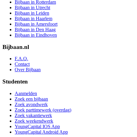
Bijbaan in Rotterdam
Bijbaan in Utrecht
Bijbaan in Leiden
Bijbaan in Haarlem
Bijbaan in Amersfoort
Bijbaan in Den Haag
Bijbaan in Eindhoven
Bijbaan.nl
F.A.Q.
Contact
Over Bijbaan
Studenten
Aanmelden
Zoek een bijbaan
Zoek avondwerk
Zoek parttimewerk (overdag)
Zoek vakantiewerk
Zoek weekendwerk
YoungCapital IOS App
YoungCapital Android App