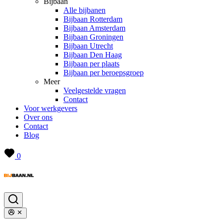
Bijbaan
Alle bijbanen
Bijbaan Rotterdam
Bijbaan Amsterdam
Bijbaan Groningen
Bijbaan Utrecht
Bijbaan Den Haag
Bijbaan per plaats
Bijbaan per beroepsgroep
Meer
Veelgestelde vragen
Contact
Voor werkgevers
Over ons
Contact
Blog
0