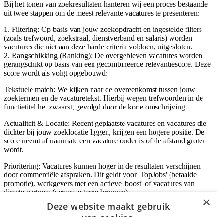
Bij het tonen van zoekresultaten hanteren wij een proces bestaande
uit twee stappen om de meest relevante vacatures te presenteren:
1. Filtering: Op basis van jouw zoekopdracht en ingestelde filters
(zoals trefwoord, zoekstraal, dienstverband en salaris) worden
vacatures die niet aan deze harde criteria voldoen, uitgesloten.
2. Rangschikking (Ranking): De overgebleven vacatures worden
gerangschikt op basis van een gecombineerde relevantiescore. Deze
score wordt als volgt opgebouwd:
Tekstuele match: We kijken naar de overeenkomst tussen jouw
zoektermen en de vacaturetekst. Hierbij wegen trefwoorden in de
functietitel het zwaarst, gevolgd door de korte omschrijving.
Actualiteit & Locatie: Recent geplaatste vacatures en vacatures die
dichter bij jouw zoeklocatie liggen, krijgen een hogere positie. De
score neemt af naarmate een vacature ouder is of de afstand groter
wordt.
Prioritering: Vacatures kunnen hoger in de resultaten verschijnen
door commerciële afspraken. Dit geldt voor 'TopJobs' (betaalde
promotie), werkgevers met een actieve 'boost' of vacatures van
directe partners (versus externe bronnen).
×
Deze website maakt gebruik