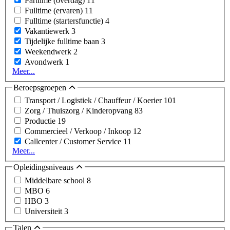
Parttime (overdag)
11
Fulltime (ervaren)
11
Fulltime (startersfunctie)
4
Vakantiewerk
3
Tijdelijke fulltime baan
3
Weekendwerk
2
Avondwerk
1
Meer...
Beroepsgroepen
Transport / Logistiek / Chauffeur / Koerier
101
Zorg / Thuiszorg / Kinderopvang
83
Productie
19
Commercieel / Verkoop / Inkoop
12
Callcenter / Customer Service
11
Meer...
Opleidingsniveaus
Middelbare school
8
MBO
6
HBO
3
Universiteit
3
Talen