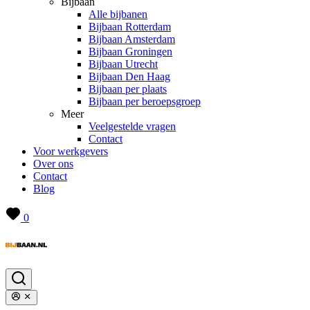
Bijbaan
Alle bijbanen
Bijbaan Rotterdam
Bijbaan Amsterdam
Bijbaan Groningen
Bijbaan Utrecht
Bijbaan Den Haag
Bijbaan per plaats
Bijbaan per beroepsgroep
Meer
Veelgestelde vragen
Contact
Voor werkgevers
Over ons
Contact
Blog
0