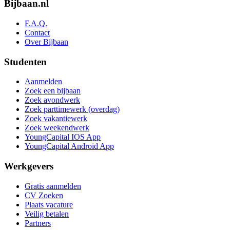
Bijbaan.nl
F.A.Q.
Contact
Over Bijbaan
Studenten
Aanmelden
Zoek een bijbaan
Zoek avondwerk
Zoek parttimewerk (overdag)
Zoek vakantiewerk
Zoek weekendwerk
YoungCapital IOS App
YoungCapital Android App
Werkgevers
Gratis aanmelden
CV Zoeken
Plaats vacature
Veilig betalen
Partners