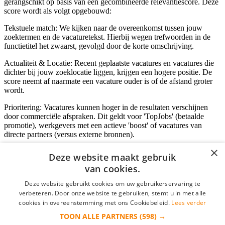
gerangschikt op basis van een gecombineerde relevantiescore. Deze
score wordt als volgt opgebouwd:
Tekstuele match: We kijken naar de overeenkomst tussen jouw
zoektermen en de vacaturetekst. Hierbij wegen trefwoorden in de
functietitel het zwaarst, gevolgd door de korte omschrijving.
Actualiteit & Locatie: Recent geplaatste vacatures en vacatures die
dichter bij jouw zoeklocatie liggen, krijgen een hogere positie. De
score neemt af naarmate een vacature ouder is of de afstand groter
wordt.
Prioritering: Vacatures kunnen hoger in de resultaten verschijnen
door commerciële afspraken. Dit geldt voor 'TopJobs' (betaalde
promotie), werkgevers met een actieve 'boost' of vacatures van
directe partners (versus externe bronnen).
×
Deze website maakt gebruik
van cookies.
Inloggen als bedrijf
Deze website gebruikt cookies om uw gebruikerservaring te
E-mail
*
verbeteren. Door onze website te gebruiken, stemt u in met alle
cookies in overeenstemming met ons Cookiebeleid.
Lees verder
TOON ALLE PARTNERS
(598) →
Wachtwoord