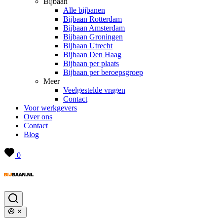
Bijbaan
Alle bijbanen
Bijbaan Rotterdam
Bijbaan Amsterdam
Bijbaan Groningen
Bijbaan Utrecht
Bijbaan Den Haag
Bijbaan per plaats
Bijbaan per beroepsgroep
Meer
Veelgestelde vragen
Contact
Voor werkgevers
Over ons
Contact
Blog
0