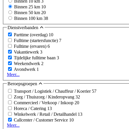
Binnen 10 km
3
Binnen 25 km
10
Binnen 50 km
20
Binnen 100 km
38
Dienstverbanden
Parttime (overdag)
10
Fulltime (startersfunctie)
7
Fulltime (ervaren)
6
Vakantiewerk
3
Tijdelijke fulltime baan
3
Weekendwerk
2
Avondwerk
1
Meer...
Beroepsgroepen
Transport / Logistiek / Chauffeur / Koerier
57
Zorg / Thuiszorg / Kinderopvang
32
Commercieel / Verkoop / Inkoop
20
Horeca / Catering
13
Winkelwerk / Retail / Detailhandel
13
Callcenter / Customer Service
10
Meer...