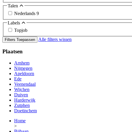
Talen
Nederlands
9
Labels
Topjob
Alle filters wissen
Filters Toepassen
Plaatsen
Arnhem
Nijmegen
Apeldoorn
Ede
Veenendaal
Wijchen
Duiven
Harderwijk
Zutphen
Doetinchem
Home
>
Bijbaan