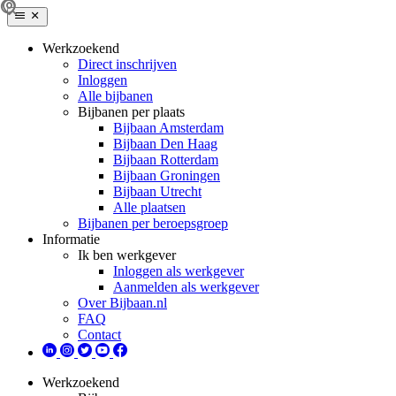
Werkzoekend
Direct inschrijven
Inloggen
Alle bijbanen
Bijbanen per plaats
Bijbaan Amsterdam
Bijbaan Den Haag
Bijbaan Rotterdam
Bijbaan Groningen
Bijbaan Utrecht
Alle plaatsen
Bijbanen per beroepsgroep
Informatie
Ik ben werkgever
Inloggen als werkgever
Aanmelden als werkgever
Over Bijbaan.nl
FAQ
Contact
Werkzoekend