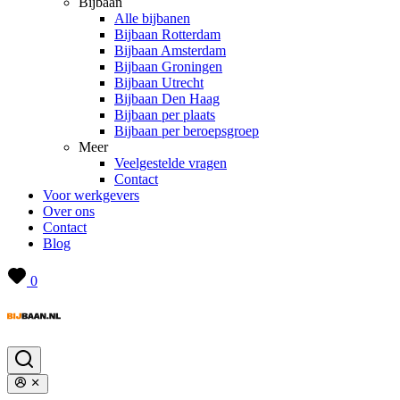
Bijbaan
Alle bijbanen
Bijbaan Rotterdam
Bijbaan Amsterdam
Bijbaan Groningen
Bijbaan Utrecht
Bijbaan Den Haag
Bijbaan per plaats
Bijbaan per beroepsgroep
Meer
Veelgestelde vragen
Contact
Voor werkgevers
Over ons
Contact
Blog
0