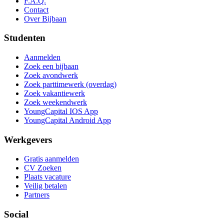
F.A.Q.
Contact
Over Bijbaan
Studenten
Aanmelden
Zoek een bijbaan
Zoek avondwerk
Zoek parttimewerk (overdag)
Zoek vakantiewerk
Zoek weekendwerk
YoungCapital IOS App
YoungCapital Android App
Werkgevers
Gratis aanmelden
CV Zoeken
Plaats vacature
Veilig betalen
Partners
Social