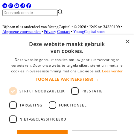
Bijbaan.nl is onderdeel van YoungCapital • © 2026 • KvK nr: 34330199 •
Algemene voorwaarden
•
Privacy
Contact
•
YoungCapital score
4.3 - 3366 reviews
×
Deze website maakt gebruik
van cookies.
Inloggen als bedrijf
Deze website gebruikt cookies om uw gebruikerservaring te
verbeteren. Door onze website te gebruiken, stemt u in met alle
E-mail
*
cookies in overeenstemming met ons Cookiebeleid.
Lees verder
TOON ALLE PARTNERS
(598) →
Wachtwoord
STRIKT NOODZAKELIJK
PRESTATIE
login gegevens onthouden
Wachtwoord vergeten?
login
TARGETING
FUNCTIONEEL
Bedrijf aanmelden
NIET-GECLASSIFICEERD
Na het aanmelden kun je meteen je vacature plaatsen en heb je je
nieuwe collega/werknemer zo gevonden!