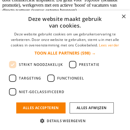
promotie), werkgevers met een actieve 'boost' of vacatures van
directe partners (versus externe bronnen).
×
Deze website maakt gebruik
van cookies.
Inloggen als bedrijf
Deze website gebruikt cookies om uw gebruikerservaring te
verbeteren. Door onze website te gebruiken, stemt u in met alle
E-mail
*
cookies in overeenstemming met ons Cookiebeleid.
Lees verder
TOON ALLE PARTNERS
(598) →
Wachtwoord
STRIKT NOODZAKELIJK
PRESTATIE
login gegevens onthouden
Wachtwoord vergeten?
login
TARGETING
FUNCTIONEEL
Bedrijf aanmelden
NIET-GECLASSIFICEERD
Na het aanmelden kun je meteen je vacature plaatsen en heb je je
nieuwe collega/werknemer zo gevonden!
ALLES ACCEPTEREN
ALLES AFWIJZEN
Heb je nog geen gratis bedrijfsprofiel?
DETAILS WEERGEVEN
Bedrijf aanmelden