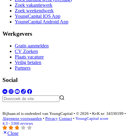
Zoek vakantiewerk
Zoek weekendwerk
YoungCapital IOS App
YoungCapital Android App
Werkgevers
Gratis aanmelden
CV Zoeken
Plaats vacature
Veilig betalen
Partners
Social
Bijbaan.nl is onderdeel van YoungCapital • © 2026 • KvK nr: 34330199 •
Algemene voorwaarden
•
Privacy
Contact
•
YoungCapital score
4.3 - 3366 reviews
Close