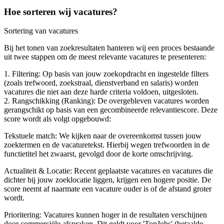
Hoe sorteren wij vacatures?
Sortering van vacatures
Bij het tonen van zoekresultaten hanteren wij een proces bestaande
uit twee stappen om de meest relevante vacatures te presenteren:
1. Filtering: Op basis van jouw zoekopdracht en ingestelde filters
(zoals trefwoord, zoekstraal, dienstverband en salaris) worden
vacatures die niet aan deze harde criteria voldoen, uitgesloten.
2. Rangschikking (Ranking): De overgebleven vacatures worden
gerangschikt op basis van een gecombineerde relevantiescore. Deze
score wordt als volgt opgebouwd:
Tekstuele match: We kijken naar de overeenkomst tussen jouw
zoektermen en de vacaturetekst. Hierbij wegen trefwoorden in de
functietitel het zwaarst, gevolgd door de korte omschrijving.
Actualiteit & Locatie: Recent geplaatste vacatures en vacatures die
dichter bij jouw zoeklocatie liggen, krijgen een hogere positie. De
score neemt af naarmate een vacature ouder is of de afstand groter
wordt.
Prioritering: Vacatures kunnen hoger in de resultaten verschijnen
door commerciële afspraken. Dit geldt voor 'TopJobs' (betaalde