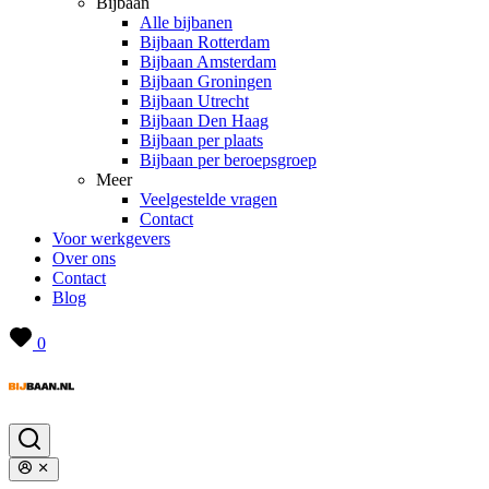
Bijbaan
Alle bijbanen
Bijbaan Rotterdam
Bijbaan Amsterdam
Bijbaan Groningen
Bijbaan Utrecht
Bijbaan Den Haag
Bijbaan per plaats
Bijbaan per beroepsgroep
Meer
Veelgestelde vragen
Contact
Voor werkgevers
Over ons
Contact
Blog
0