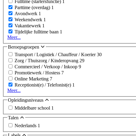
Fulltime (startersfunctie)
1
Parttime (overdag)
1
Avondwerk
1
Weekendwerk
1
Vakantiewerk
1
Tijdelijke fulltime baan
1
Meer...
Beroepsgroepen
Transport / Logistiek / Chauffeur / Koerier
30
Zorg / Thuiszorg / Kinderopvang
29
Commercieel / Verkoop / Inkoop
9
Promotiewerk / Hostess
7
Online Marketing
7
Receptionist(e) / Telefonist(e)
1
Meer...
Opleidingsniveaus
Middelbare school
1
Talen
Nederlands
1
Labels