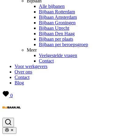
Bijbaan
Alle bijbanen
Bijbaan Rotterdam
Bijbaan Amsterdam
Bijbaan Groningen
Bijbaan Utrecht
Bijbaan Den Haag
Bijbaan per plaats
Bijbaan per beroepsgroep
Meer
Veelgestelde vragen
Contact
Voor werkgevers
Over ons
Contact
Blog
0