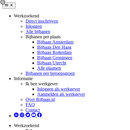
Werkzoekend
Direct inschrijven
Inloggen
Alle bijbanen
Bijbanen per plaats
Bijbaan Amsterdam
Bijbaan Den Haag
Bijbaan Rotterdam
Bijbaan Groningen
Bijbaan Utrecht
Alle plaatsen
Bijbanen per beroepsgroep
Informatie
Ik ben werkgever
Inloggen als werkgever
Aanmelden als werkgever
Over Bijbaan.nl
FAQ
Contact
Werkzoekend