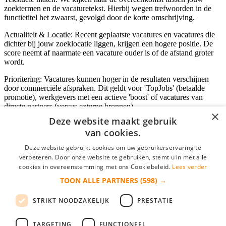
zoektermen en de vacaturetekst. Hierbij wegen trefwoorden in de
functietitel het zwaarst, gevolgd door de korte omschrijving.
Actualiteit & Locatie: Recent geplaatste vacatures en vacatures die
dichter bij jouw zoeklocatie liggen, krijgen een hogere positie. De
score neemt af naarmate een vacature ouder is of de afstand groter
wordt.
Prioritering: Vacatures kunnen hoger in de resultaten verschijnen
door commerciële afspraken. Dit geldt voor 'TopJobs' (betaalde
promotie), werkgevers met een actieve 'boost' of vacatures van
directe partners (versus externe bronnen).
×
Deze website maakt gebruik
van cookies.
Inloggen als bedrijf
Deze website gebruikt cookies om uw gebruikerservaring te
verbeteren. Door onze website te gebruiken, stemt u in met alle
E-mail
*
cookies in overeenstemming met ons Cookiebeleid.
Lees verder
TOON ALLE PARTNERS
(598) →
Wachtwoord
STRIKT NOODZAKELIJK
PRESTATIE
login gegevens onthouden
Wachtwoord vergeten?
login
TARGETING
FUNCTIONEEL