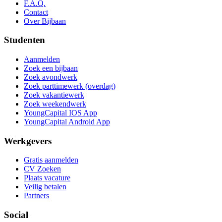
F.A.Q.
Contact
Over Bijbaan
Studenten
Aanmelden
Zoek een bijbaan
Zoek avondwerk
Zoek parttimewerk (overdag)
Zoek vakantiewerk
Zoek weekendwerk
YoungCapital IOS App
YoungCapital Android App
Werkgevers
Gratis aanmelden
CV Zoeken
Plaats vacature
Veilig betalen
Partners
Social