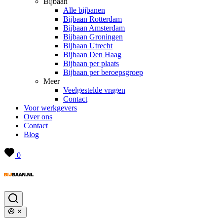
Bijbaan
Alle bijbanen
Bijbaan Rotterdam
Bijbaan Amsterdam
Bijbaan Groningen
Bijbaan Utrecht
Bijbaan Den Haag
Bijbaan per plaats
Bijbaan per beroepsgroep
Meer
Veelgestelde vragen
Contact
Voor werkgevers
Over ons
Contact
Blog
0