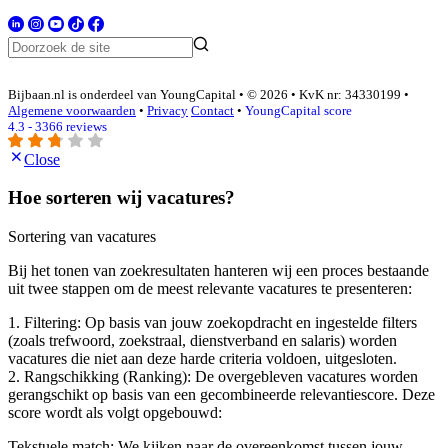
Bijbaan.nl is onderdeel van YoungCapital • © 2026 • KvK nr: 34330199 •
Algemene voorwaarden
•
Privacy
Contact
•
YoungCapital score
4.3 - 3366 reviews
Close
Hoe sorteren wij vacatures?
Sortering van vacatures
Bij het tonen van zoekresultaten hanteren wij een proces bestaande
uit twee stappen om de meest relevante vacatures te presenteren:
1. Filtering: Op basis van jouw zoekopdracht en ingestelde filters
(zoals trefwoord, zoekstraal, dienstverband en salaris) worden
vacatures die niet aan deze harde criteria voldoen, uitgesloten.
2. Rangschikking (Ranking): De overgebleven vacatures worden
gerangschikt op basis van een gecombineerde relevantiescore. Deze
score wordt als volgt opgebouwd:
Tekstuele match: We kijken naar de overeenkomst tussen jouw