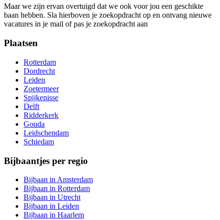
Maar we zijn ervan overtuigd dat we ook voor jou een geschikte
baan hebben. Sla hierboven je zoekopdracht op en ontvang nieuwe
vacatures in je mail of pas je zoekopdracht aan
Plaatsen
Rotterdam
Dordrecht
Leiden
Zoetermeer
Spijkenisse
Delft
Ridderkerk
Gouda
Leidschendam
Schiedam
Bijbaantjes per regio
Bijbaan in Amsterdam
Bijbaan in Rotterdam
Bijbaan in Utrecht
Bijbaan in Leiden
Bijbaan in Haarlem