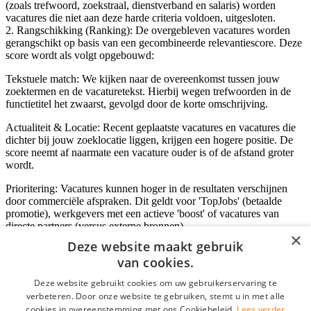
(zoals trefwoord, zoekstraal, dienstverband en salaris) worden
vacatures die niet aan deze harde criteria voldoen, uitgesloten.
2. Rangschikking (Ranking): De overgebleven vacatures worden
gerangschikt op basis van een gecombineerde relevantiescore. Deze
score wordt als volgt opgebouwd:
Tekstuele match: We kijken naar de overeenkomst tussen jouw
zoektermen en de vacaturetekst. Hierbij wegen trefwoorden in de
functietitel het zwaarst, gevolgd door de korte omschrijving.
Actualiteit & Locatie: Recent geplaatste vacatures en vacatures die
dichter bij jouw zoeklocatie liggen, krijgen een hogere positie. De
score neemt af naarmate een vacature ouder is of de afstand groter
wordt.
Prioritering: Vacatures kunnen hoger in de resultaten verschijnen
door commerciële afspraken. Dit geldt voor 'TopJobs' (betaalde
promotie), werkgevers met een actieve 'boost' of vacatures van
directe partners (versus externe bronnen).
×
Deze website maakt gebruik
van cookies.
Inloggen als bedrijf
Deze website gebruikt cookies om uw gebruikerservaring te
verbeteren. Door onze website te gebruiken, stemt u in met alle
E-mail
*
cookies in overeenstemming met ons Cookiebeleid.
Lees verder