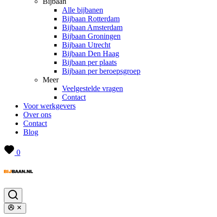
Bijbaan
Alle bijbanen
Bijbaan Rotterdam
Bijbaan Amsterdam
Bijbaan Groningen
Bijbaan Utrecht
Bijbaan Den Haag
Bijbaan per plaats
Bijbaan per beroepsgroep
Meer
Veelgestelde vragen
Contact
Voor werkgevers
Over ons
Contact
Blog
0