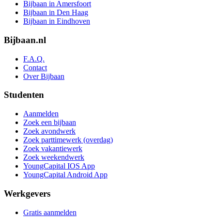
Bijbaan in Amersfoort
Bijbaan in Den Haag
Bijbaan in Eindhoven
Bijbaan.nl
F.A.Q.
Contact
Over Bijbaan
Studenten
Aanmelden
Zoek een bijbaan
Zoek avondwerk
Zoek parttimewerk (overdag)
Zoek vakantiewerk
Zoek weekendwerk
YoungCapital IOS App
YoungCapital Android App
Werkgevers
Gratis aanmelden