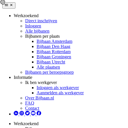
Werkzoekend
Direct inschrijven
Inloggen
Alle bijbanen
Bijbanen per plaats
Bijbaan Amsterdam
Bijbaan Den Haag
Bijbaan Rotterdam
Bijbaan Groningen
Bijbaan Utrecht
Alle plaatsen
Bijbanen per beroepsgroep
Informatie
Ik ben werkgever
Inloggen als werkgever
Aanmelden als werkgever
Over Bijbaan.nl
FAQ
Contact
Werkzoekend