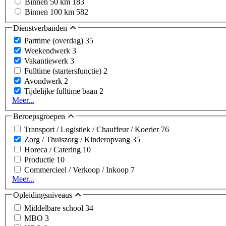
Binnen 50 km
183
Binnen 100 km
582
Dienstverbanden
Parttime (overdag)
35
Weekendwerk
3
Vakantiewerk
3
Fulltime (startersfunctie)
2
Avondwerk
2
Tijdelijke fulltime baan
2
Meer...
Beroepsgroepen
Transport / Logistiek / Chauffeur / Koerier
76
Zorg / Thuiszorg / Kinderopvang
35
Horeca / Catering
10
Productie
10
Commercieel / Verkoop / Inkoop
7
Meer...
Opleidingsniveaus
Middelbare school
34
MBO
3