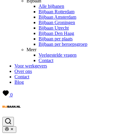
Bijbaan
Alle bijbanen
Bijbaan Rotterdam
Bijbaan Amsterdam
Bijbaan Groningen
Bijbaan Utrecht
Bijbaan Den Haag
Bijbaan per plaats
Bijbaan per beroepsgroep
Meer
Veelgestelde vragen
Contact
Voor werkgevers
Over ons
Contact
Blog
0