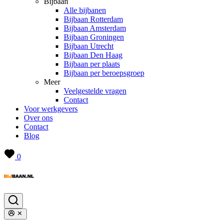
Bijbaan
Alle bijbanen
Bijbaan Rotterdam
Bijbaan Amsterdam
Bijbaan Groningen
Bijbaan Utrecht
Bijbaan Den Haag
Bijbaan per plaats
Bijbaan per beroepsgroep
Meer
Veelgestelde vragen
Contact
Voor werkgevers
Over ons
Contact
Blog
0