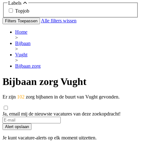
Labels
Topjob
Alle filters wissen
Filters Toepassen
Home
>
Bijbaan
>
Vught
>
Bijbaan zorg
Bijbaan zorg Vught
Er zijn
102
zorg bijbanen in de buurt van Vught gevonden.
Ja, email mij de nieuwste vacatures van deze zoekopdracht!
If
you
Alert opslaan
are
a
Je kunt vacature-alerts op elk moment uitzetten.