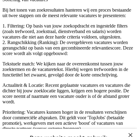
Bij het tonen van zoekresultaten hanteren wij een proces bestaande
uit twee stappen om de meest relevante vacatures te presenteren:
1. Filtering: Op basis van jouw zoekopdracht en ingestelde filters
(zoals trefwoord, zoekstraal, dienstverband en salaris) worden
vacatures die niet aan deze harde criteria voldoen, uitgesloten.
2. Rangschikking (Ranking): De overgebleven vacatures worden
gerangschikt op basis van een gecombineerde relevantiescore. Deze
score wordt als volgt opgebouwd:
Tekstuele match: We kijken naar de overeenkomst tussen jouw
zoektermen en de vacaturetekst. Hierbij wegen trefwoorden in de
functietitel het zwaarst, gevolgd door de korte omschrijving.
Actualiteit & Locatie: Recent geplaatste vacatures en vacatures die
dichter bij jouw zoeklocatie liggen, krijgen een hogere positie. De
score neemt af naarmate een vacature ouder is of de afstand groter
wordt.
Prioritering: Vacatures kunnen hoger in de resultaten verschijnen
door commerciële afspraken. Dit geldt voor 'TopJobs' (betaalde
promotie), werkgevers met een actieve 'boost' of vacatures van
directe partners (versus externe bronnen).
×