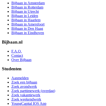
Bijbaan in Amsterdam
Bijbaan in Rotterdam
Bijbaan in Utrecht
Bijbaan in Leiden
Bijbaan in Haarlem
Bijbaan in Amersfoort
Bijbaan in Den Haag
Bijbaan in Eindhoven
Bijbaan.nl
F.A.Q.
Contact
Over Bijbaan
Studenten
Aanmelden
Zoek een bijbaan
Zoek avondwerk
Zoek parttimewerk (overdag)
Zoek vakantiewerk
Zoek weekendwerk
YoungCapital IOS App