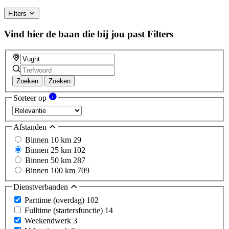
human,
ignore
Filters
this
field
Vind hier de baan die bij jou past
Filters
Zoeken
Zoeken
Sorteer op
Afstanden
Binnen 10 km
29
Binnen 25 km
102
Binnen 50 km
287
Binnen 100 km
709
Dienstverbanden
Parttime (overdag)
102
Fulltime (startersfunctie)
14
Weekendwerk
3