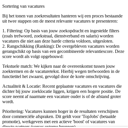
Sortering van vacatures
Bij het tonen van zoekresultaten hanteren wij een proces bestaande
uit twee stappen om de meest relevante vacatures te presenteren:
1. Filtering: Op basis van jouw zoekopdracht en ingestelde filters
(zoals trefwoord, zoekstraal, dienstverband en salaris) worden
vacatures die niet aan deze harde criteria voldoen, uitgesloten.
2. Rangschikking (Ranking): De overgebleven vacatures worden
gerangschikt op basis van een gecombineerde relevantiescore. Deze
score wordt als volgt opgebouwd:
Tekstuele match: We kijken naar de overeenkomst tussen jouw
zoektermen en de vacaturetekst. Hierbij wegen trefwoorden in de
functietitel het zwaarst, gevolgd door de korte omschrijving.
Actualiteit & Locatie: Recent geplaatste vacatures en vacatures die
dichter bij jouw zoeklocatie liggen, krijgen een hogere positie. De
score neemt af naarmate een vacature ouder is of de afstand groter
wordt.
Prioritering: Vacatures kunnen hoger in de resultaten verschijnen
door commerciële afspraken. Dit geldt voor 'TopJobs' (betaalde
promotie), werkgevers met een actieve 'boost' of vacatures van
directe partners (versus externe bronnen).