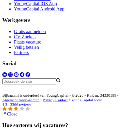
YoungCapital IOS App
YoungCapital Android App
Werkgevers
Gratis aanmelden
CV Zoeken
Plaats vacature
Veilig betalen
Partners
Social
Bijbaan.nl is onderdeel van YoungCapital • © 2026 • KvK nr: 34330199 •
Algemene voorwaarden
•
Privacy
Contact
•
YoungCapital score
4.3 - 3366 reviews
Close
Hoe sorteren wij vacatures?