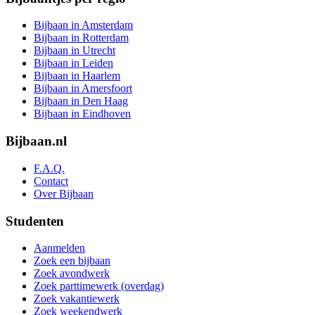
Bijbaan in Amsterdam
Bijbaan in Rotterdam
Bijbaan in Utrecht
Bijbaan in Leiden
Bijbaan in Haarlem
Bijbaan in Amersfoort
Bijbaan in Den Haag
Bijbaan in Eindhoven
Bijbaan.nl
F.A.Q.
Contact
Over Bijbaan
Studenten
Aanmelden
Zoek een bijbaan
Zoek avondwerk
Zoek parttimewerk (overdag)
Zoek vakantiewerk
Zoek weekendwerk