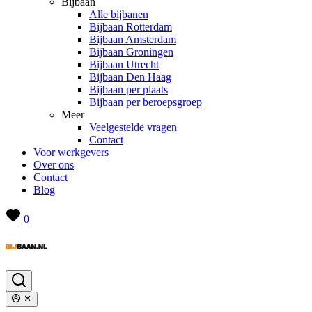
Bijbaan
Alle bijbanen
Bijbaan Rotterdam
Bijbaan Amsterdam
Bijbaan Groningen
Bijbaan Utrecht
Bijbaan Den Haag
Bijbaan per plaats
Bijbaan per beroepsgroep
Meer
Veelgestelde vragen
Contact
Voor werkgevers
Over ons
Contact
Blog
0