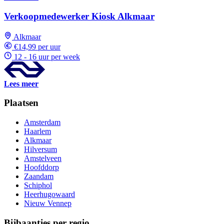
Verkoopmedewerker Kiosk Alkmaar
Alkmaar
€14,99 per uur
12 - 16 uur per week
Lees meer
Plaatsen
Amsterdam
Haarlem
Alkmaar
Hilversum
Amstelveen
Hoofddorp
Zaandam
Schiphol
Heerhugowaard
Nieuw Vennep
Bijbaantjes per regio