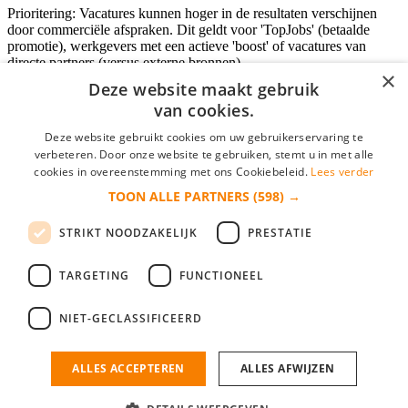
Prioritering: Vacatures kunnen hoger in de resultaten verschijnen
door commerciële afspraken. Dit geldt voor 'TopJobs' (betaalde
promotie), werkgevers met een actieve 'boost' of vacatures van
directe partners (versus externe bronnen).
×
Deze website maakt gebruik
van cookies.
Inloggen als bedrijf
Deze website gebruikt cookies om uw gebruikerservaring te
verbeteren. Door onze website te gebruiken, stemt u in met alle
E-mail
*
cookies in overeenstemming met ons Cookiebeleid.
Lees verder
TOON ALLE PARTNERS
(598) →
Wachtwoord
STRIKT NOODZAKELIJK
PRESTATIE
login gegevens onthouden
Wachtwoord vergeten?
login
TARGETING
FUNCTIONEEL
Bedrijf aanmelden
NIET-GECLASSIFICEERD
Na het aanmelden kun je meteen je vacature plaatsen en heb je je
nieuwe collega/werknemer zo gevonden!
ALLES ACCEPTEREN
ALLES AFWIJZEN
Heb je nog geen gratis bedrijfsprofiel?