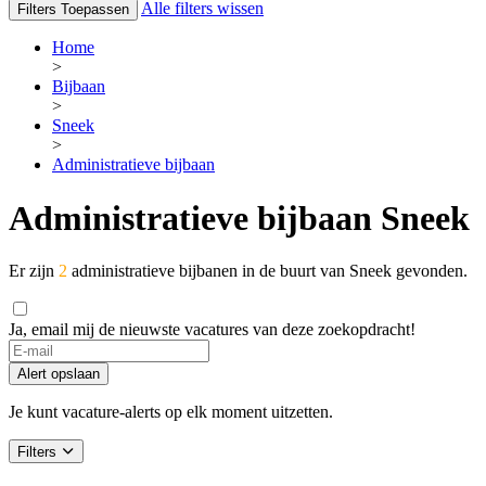
Alle filters wissen
Filters Toepassen
Home
>
Bijbaan
>
Sneek
>
Administratieve bijbaan
Administratieve bijbaan Sneek
Er zijn
2
administratieve bijbanen in de buurt van Sneek gevonden.
Ja, email mij de nieuwste vacatures van deze zoekopdracht!
If
you
Alert opslaan
are
a
Je kunt vacature-alerts op elk moment uitzetten.
human,
ignore
Filters
this
field