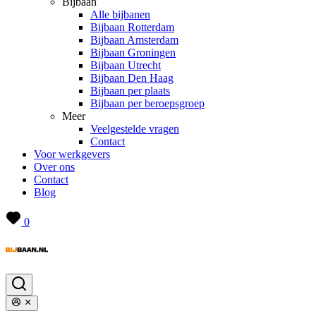
Bijbaan
Alle bijbanen
Bijbaan Rotterdam
Bijbaan Amsterdam
Bijbaan Groningen
Bijbaan Utrecht
Bijbaan Den Haag
Bijbaan per plaats
Bijbaan per beroepsgroep
Meer
Veelgestelde vragen
Contact
Voor werkgevers
Over ons
Contact
Blog
0