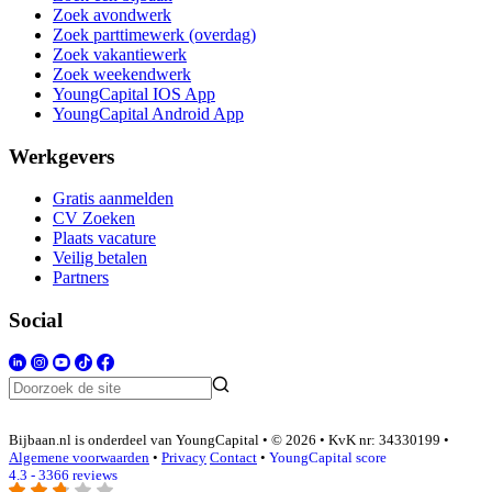
Zoek avondwerk
Zoek parttimewerk (overdag)
Zoek vakantiewerk
Zoek weekendwerk
YoungCapital IOS App
YoungCapital Android App
Werkgevers
Gratis aanmelden
CV Zoeken
Plaats vacature
Veilig betalen
Partners
Social
Bijbaan.nl is onderdeel van YoungCapital • © 2026 • KvK nr: 34330199 •
Algemene voorwaarden
•
Privacy
Contact
•
YoungCapital score
4.3 - 3366 reviews