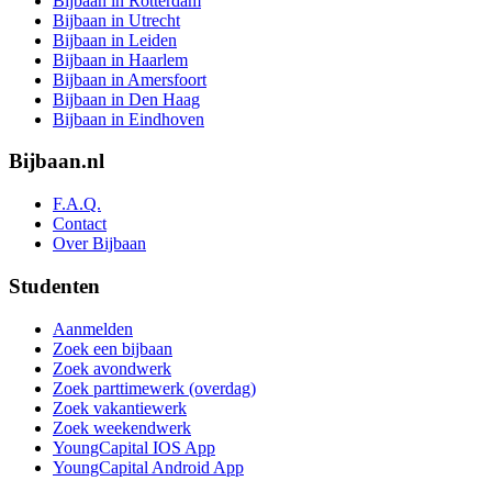
Bijbaan in Rotterdam
Bijbaan in Utrecht
Bijbaan in Leiden
Bijbaan in Haarlem
Bijbaan in Amersfoort
Bijbaan in Den Haag
Bijbaan in Eindhoven
Bijbaan.nl
F.A.Q.
Contact
Over Bijbaan
Studenten
Aanmelden
Zoek een bijbaan
Zoek avondwerk
Zoek parttimewerk (overdag)
Zoek vakantiewerk
Zoek weekendwerk
YoungCapital IOS App
YoungCapital Android App