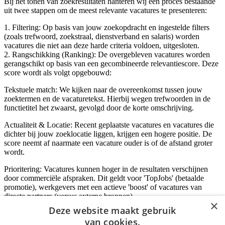
Bij het tonen van zoekresultaten hanteren wij een proces bestaande
uit twee stappen om de meest relevante vacatures te presenteren:
1. Filtering: Op basis van jouw zoekopdracht en ingestelde filters
(zoals trefwoord, zoekstraal, dienstverband en salaris) worden
vacatures die niet aan deze harde criteria voldoen, uitgesloten.
2. Rangschikking (Ranking): De overgebleven vacatures worden
gerangschikt op basis van een gecombineerde relevantiescore. Deze
score wordt als volgt opgebouwd:
Tekstuele match: We kijken naar de overeenkomst tussen jouw
zoektermen en de vacaturetekst. Hierbij wegen trefwoorden in de
functietitel het zwaarst, gevolgd door de korte omschrijving.
Actualiteit & Locatie: Recent geplaatste vacatures en vacatures die
dichter bij jouw zoeklocatie liggen, krijgen een hogere positie. De
score neemt af naarmate een vacature ouder is of de afstand groter
wordt.
Prioritering: Vacatures kunnen hoger in de resultaten verschijnen
door commerciële afspraken. Dit geldt voor 'TopJobs' (betaalde
promotie), werkgevers met een actieve 'boost' of vacatures van
directe partners (versus externe bronnen).
×
Deze website maakt gebruik
van cookies.