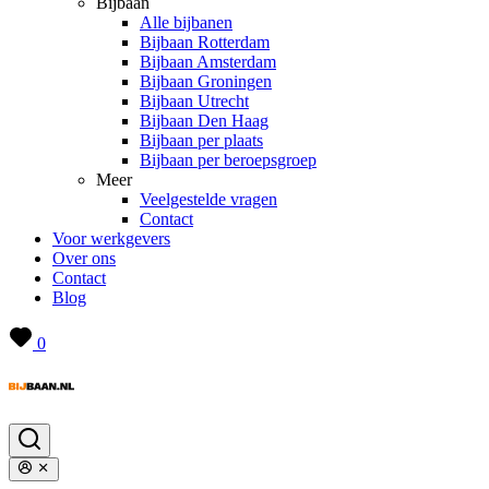
Bijbaan
Alle bijbanen
Bijbaan Rotterdam
Bijbaan Amsterdam
Bijbaan Groningen
Bijbaan Utrecht
Bijbaan Den Haag
Bijbaan per plaats
Bijbaan per beroepsgroep
Meer
Veelgestelde vragen
Contact
Voor werkgevers
Over ons
Contact
Blog
0