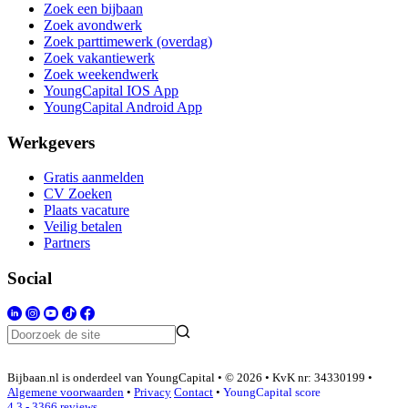
Zoek een bijbaan
Zoek avondwerk
Zoek parttimewerk (overdag)
Zoek vakantiewerk
Zoek weekendwerk
YoungCapital IOS App
YoungCapital Android App
Werkgevers
Gratis aanmelden
CV Zoeken
Plaats vacature
Veilig betalen
Partners
Social
Bijbaan.nl is onderdeel van YoungCapital • © 2026 • KvK nr: 34330199 •
Algemene voorwaarden
•
Privacy
Contact
•
YoungCapital score
4.3 - 3366 reviews