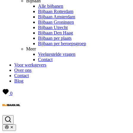
Bijbaan
Alle bijbanen
Bijbaan Rotterdam
Bijbaan Amsterdam
Bijbaan Groningen
Bijbaan Utrecht
Bijbaan Den Haag
Bijbaan per plaats
Bijbaan per beroepsgroep
Meer
Veelgestelde vragen
Contact
Voor werkgevers
Over ons
Contact
Blog
0