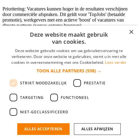
Prioritering: Vacatures kunnen hoger in de resultaten verschijnen
door commerciële afspraken. Dit geldt voor 'TopJobs' (betaalde
promotie), werkgevers met een actieve 'boost' of vacatures van
directe partners (versus externe bronnen).
×
Deze website maakt gebruik
van cookies.
Inloggen als bedrijf
Deze website gebruikt cookies om uw gebruikerservaring te
verbeteren. Door onze website te gebruiken, stemt u in met alle
E-mail
*
cookies in overeenstemming met ons Cookiebeleid.
Lees verder
TOON ALLE PARTNERS
(598) →
Wachtwoord
STRIKT NOODZAKELIJK
PRESTATIE
login gegevens onthouden
Wachtwoord vergeten?
login
TARGETING
FUNCTIONEEL
Bedrijf aanmelden
NIET-GECLASSIFICEERD
Na het aanmelden kun je meteen je vacature plaatsen en heb je je
nieuwe collega/werknemer zo gevonden!
ALLES ACCEPTEREN
ALLES AFWIJZEN
Heb je nog geen gratis bedrijfsprofiel?