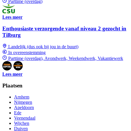
Parttime (overdag)
Lees meer
Enthousiaste verzorgende vanaf niveau 2 gezocht in
Tilburg
Landelijk (dus ook bij jou in de buurt)
In overeenstemming
Parttime (overdag), Avondwerk, Weekendwerk, Vakantiewerk
Lees meer
Plaatsen
Arnhem
Nijmegen
Apeldoorn
Ede
Veenendaal
Wijchen
Duiven