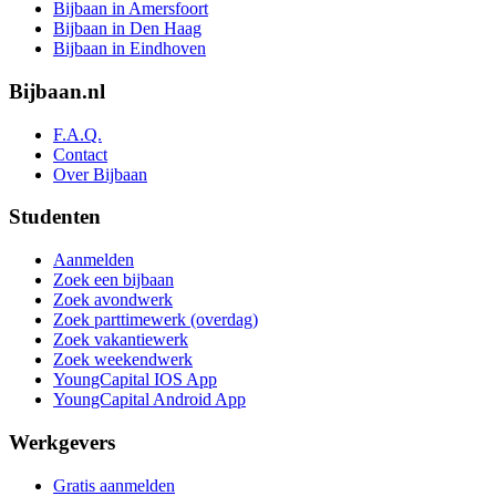
Bijbaan in Amersfoort
Bijbaan in Den Haag
Bijbaan in Eindhoven
Bijbaan.nl
F.A.Q.
Contact
Over Bijbaan
Studenten
Aanmelden
Zoek een bijbaan
Zoek avondwerk
Zoek parttimewerk (overdag)
Zoek vakantiewerk
Zoek weekendwerk
YoungCapital IOS App
YoungCapital Android App
Werkgevers
Gratis aanmelden