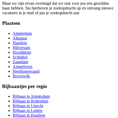
Maar we zijn ervan overtuigd dat we ook voor jou een geschikte
baan hebben. Sla hierboven je zoekopdracht op en ontvang nieuwe
vacatures in je mail of pas je zoekopdracht aan
Plaatsen
Amsterdam
Alkmaar
Haarlem
Hilversum
Hoofddorp
Schiphol
Zaandam
Amstelveen
Heerhugowaard
Beverwijk
Bijbaantjes per regio
Bijbaan in Amsterdam
Bijbaan in Rotterdam
Bijbaan in Utrecht
Bijbaan in Leiden
Bijbaan in Haarlem