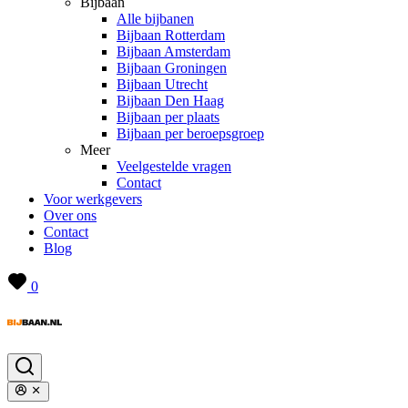
Bijbaan
Alle bijbanen
Bijbaan Rotterdam
Bijbaan Amsterdam
Bijbaan Groningen
Bijbaan Utrecht
Bijbaan Den Haag
Bijbaan per plaats
Bijbaan per beroepsgroep
Meer
Veelgestelde vragen
Contact
Voor werkgevers
Over ons
Contact
Blog
0