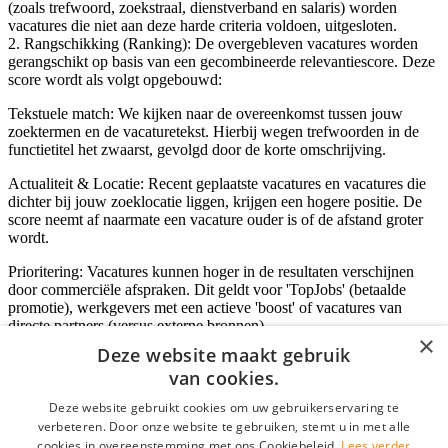
(zoals trefwoord, zoekstraal, dienstverband en salaris) worden
vacatures die niet aan deze harde criteria voldoen, uitgesloten.
2. Rangschikking (Ranking): De overgebleven vacatures worden
gerangschikt op basis van een gecombineerde relevantiescore. Deze
score wordt als volgt opgebouwd:
Tekstuele match: We kijken naar de overeenkomst tussen jouw
zoektermen en de vacaturetekst. Hierbij wegen trefwoorden in de
functietitel het zwaarst, gevolgd door de korte omschrijving.
Actualiteit & Locatie: Recent geplaatste vacatures en vacatures die
dichter bij jouw zoeklocatie liggen, krijgen een hogere positie. De
score neemt af naarmate een vacature ouder is of de afstand groter
wordt.
Prioritering: Vacatures kunnen hoger in de resultaten verschijnen
door commerciële afspraken. Dit geldt voor 'TopJobs' (betaalde
promotie), werkgevers met een actieve 'boost' of vacatures van
directe partners (versus externe bronnen).
×
Deze website maakt gebruik
van cookies.
Inloggen als bedrijf
Deze website gebruikt cookies om uw gebruikerservaring te
verbeteren. Door onze website te gebruiken, stemt u in met alle
E-mail
*
cookies in overeenstemming met ons Cookiebeleid.
Lees verder