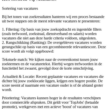
Sortering van vacatures
Bij het tonen van zoekresultaten hanteren wij een proces bestaande
uit twee stappen om de meest relevante vacatures te presenteren:
1. Filtering: Op basis van jouw zoekopdracht en ingestelde filters
(zoals trefwoord, zoekstraal, dienstverband en salaris) worden
vacatures die niet aan deze harde criteria voldoen, uitgesloten.
2. Rangschikking (Ranking): De overgebleven vacatures worden
gerangschikt op basis van een gecombineerde relevantiescore. Deze
score wordt als volgt opgebouwd:
Tekstuele match: We kijken naar de overeenkomst tussen jouw
zoektermen en de vacaturetekst. Hierbij wegen trefwoorden in de
functietitel het zwaarst, gevolgd door de korte omschrijving.
Actualiteit & Locatie: Recent geplaatste vacatures en vacatures die
dichter bij jouw zoeklocatie liggen, krijgen een hogere positie. De
score neemt af naarmate een vacature ouder is of de afstand groter
wordt.
Prioritering: Vacatures kunnen hoger in de resultaten verschijnen
door commerciële afspraken. Dit geldt voor 'TopJobs' (betaalde
promotie), werkgevers met een actieve 'boost' of vacatures van