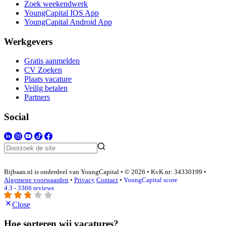
Zoek weekendwerk
YoungCapital IOS App
YoungCapital Android App
Werkgevers
Gratis aanmelden
CV Zoeken
Plaats vacature
Veilig betalen
Partners
Social
Bijbaan.nl is onderdeel van YoungCapital • © 2026 • KvK nr: 34330199 •
Algemene voorwaarden
•
Privacy
Contact
•
YoungCapital score
4.3 - 3366 reviews
Close
Hoe sorteren wij vacatures?