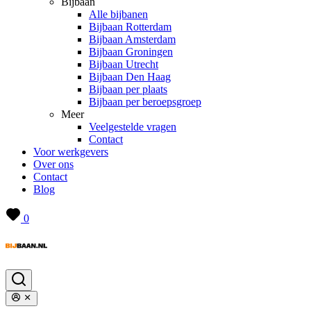
Bijbaan
Alle bijbanen
Bijbaan Rotterdam
Bijbaan Amsterdam
Bijbaan Groningen
Bijbaan Utrecht
Bijbaan Den Haag
Bijbaan per plaats
Bijbaan per beroepsgroep
Meer
Veelgestelde vragen
Contact
Voor werkgevers
Over ons
Contact
Blog
0