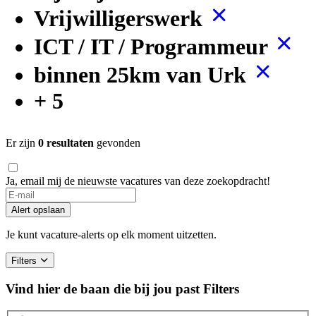
Vrijwilligerswerk
ICT / IT / Programmeur
binnen 25km van Urk
+ 5
Er zijn
0 resultaten
gevonden
Ja, email mij de nieuwste vacatures van deze zoekopdracht!
If
you
Alert opslaan
are
a
Je kunt vacature-alerts op elk moment uitzetten.
human,
ignore
Filters
this
field
Vind hier de baan die bij jou past
Filters