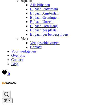
Bijbaan
Alle bijbanen
Bijbaan Rotterdam
Bijbaan Amsterdam
Bijbaan Groningen
Bijbaan Utrecht
Bijbaan Den Haag
Bijbaan per plaats
Bijbaan per beroepsgroep
Meer
Veelgestelde vragen
Contact
Voor werkgevers
Over ons
Contact
Blog
0