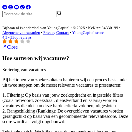
Bijbaan.nl is onderdeel van YoungCapital • © 2026 • KvK nr: 34330199 •
Algemene voorwaarden
•
Privacy
Contact
•
YoungCapital score
4.3 - 3366 reviews
Close
Hoe sorteren wij vacatures?
Sortering van vacatures
Bij het tonen van zoekresultaten hanteren wij een proces bestaande
uit twee stappen om de meest relevante vacatures te presenteren:
1. Filtering: Op basis van jouw zoekopdracht en ingestelde filters
(zoals trefwoord, zoekstraal, dienstverband en salaris) worden
vacatures die niet aan deze harde criteria voldoen, uitgesloten.
2. Rangschikking (Ranking): De overgebleven vacatures worden
gerangschikt op basis van een gecombineerde relevantiescore. Deze
score wordt als volgt opgebouwd:
Tekstuele match: We kijken naar de overeenkomst tussen jouw