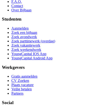
F.A.Q.
Contact
Over Bijbaan
Studenten
Aanmelden
Zoek een bijbaan
Zoek avondwerk
Zoek parttimewerk (overdag)
Zoek vakantiewerk
Zoek weekendwerk
YoungCapital IOS App
YoungCapital Android App
Werkgevers
Gratis aanmelden
CV Zoeken
Plaats vacature
Veilig betalen
Partners
Social