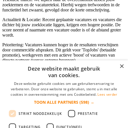
zoektermen en de vacaturetekst. Hierbij wegen trefwoorden in de
functietitel het zwaarst, gevolgd door de korte omschrijving.
Actualiteit & Locatie: Recent geplaatste vacatures en vacatures die
dichter bij jouw zoeklocatie liggen, krijgen een hogere positie. De
score neemt af naarmate een vacature ouder is of de afstand groter
wordt.
Prioritering: Vacatures kunnen hoger in de resultaten verschijnen
door commerciële afspraken. Dit geldt voor 'TopJobs' (betaalde
promotie), werkgevers met een actieve 'boost' of vacatures van
directe partners (versus externe bronnen).
×
Deze website maakt gebruik
van cookies.
Inloggen als bedrijf
Deze website gebruikt cookies om uw gebruikerservaring te
verbeteren. Door onze website te gebruiken, stemt u in met alle
E-mail
*
cookies in overeenstemming met ons Cookiebeleid.
Lees verder
TOON ALLE PARTNERS
(598) →
Wachtwoord
STRIKT NOODZAKELIJK
PRESTATIE
login gegevens onthouden
Wachtwoord vergeten?
login
TARGETING
FUNCTIONEEL