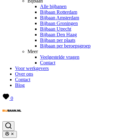
Bijbaan
Alle bijbanen
Bijbaan Rotterdam
Bijbaan Amsterdam
Bijbaan Groningen
Bijbaan Utrecht
Bijbaan Den Haag
Bijbaan per plaats
Bijbaan per beroepsgroep
Meer
Veelgestelde vragen
Contact
Voor werkgevers
Over ons
Contact
Blog
0