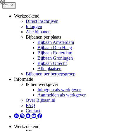
Werkzoekend
Direct inschrijven
Inloggen
Alle bijbanen
Bijbanen per plaats
Bijbaan Amsterdam
Bijbaan Den Haag
Bijbaan Rotterdam
Bijbaan Groningen
Bijbaan Utrecht
Alle plaatsen
Bijbanen per beroepsgroep
Informatie
Ik ben werkgever
Inloggen als werkgever
Aanmelden als werkgever
Over Bijbaan.nl
FAQ
Contact
Werkzoekend