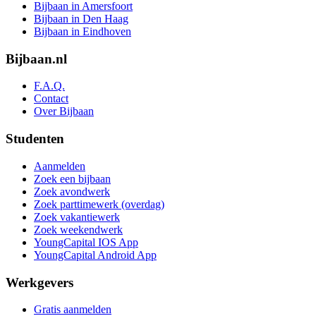
Bijbaan in Amersfoort
Bijbaan in Den Haag
Bijbaan in Eindhoven
Bijbaan.nl
F.A.Q.
Contact
Over Bijbaan
Studenten
Aanmelden
Zoek een bijbaan
Zoek avondwerk
Zoek parttimewerk (overdag)
Zoek vakantiewerk
Zoek weekendwerk
YoungCapital IOS App
YoungCapital Android App
Werkgevers
Gratis aanmelden