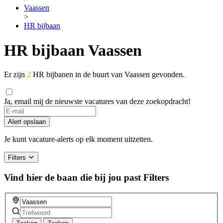
Vaassen
>
HR bijbaan
HR bijbaan Vaassen
Er zijn
2
HR bijbanen in de buurt van Vaassen gevonden.
Ja, email mij de nieuwste vacatures van deze zoekopdracht!
If
you
Alert opslaan
are
a
Je kunt vacature-alerts op elk moment uitzetten.
human,
ignore
Filters
this
field
Vind hier de baan die bij jou past
Filters