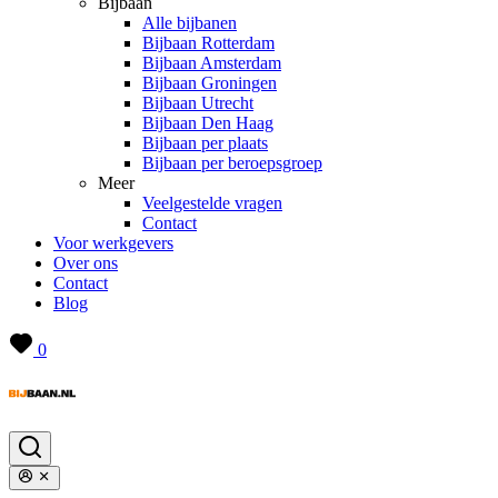
Bijbaan
Alle bijbanen
Bijbaan Rotterdam
Bijbaan Amsterdam
Bijbaan Groningen
Bijbaan Utrecht
Bijbaan Den Haag
Bijbaan per plaats
Bijbaan per beroepsgroep
Meer
Veelgestelde vragen
Contact
Voor werkgevers
Over ons
Contact
Blog
0