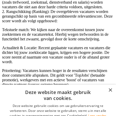
(zoals trefwoord, zoekstraal, dienstverband en salaris) worden
vacatures die niet aan deze harde criteria voldoen, uitgesloten.
2. Rangschikking (Ranking): De overgebleven vacatures worden
gerangschikt op basis van een gecombineerde relevantiescore. Deze
score wordt als volgt opgebouwd:
Tekstuele match: We kijken naar de overeenkomst tussen jouw
zoektermen en de vacaturetekst. Hierbij wegen trefwoorden in de
functietitel het zwaarst, gevolgd door de korte omschrijving.
Actualiteit & Locatie: Recent geplaatste vacatures en vacatures die
dichter bij jouw zoeklocatie liggen, krijgen een hogere positie. De
score neemt af naarmate een vacature ouder is of de afstand groter
wordt.
Prioritering: Vacatures kunnen hoger in de resultaten verschijnen
door commerciële afspraken. Dit geldt voor 'TopJobs' (betaalde
promotie), werkgevers met een actieve 'boost' of vacatures van
directe partners (versus externe bronnen).
×
Deze website maakt gebruik
van cookies.
Inloggen als bedrijf
Deze website gebruikt cookies om uw gebruikerservaring te
verbeteren. Door onze website te gebruiken, stemt u in met alle
E-mail
*
cookies in overeenstemming met ons Cookiebeleid.
Lees verder