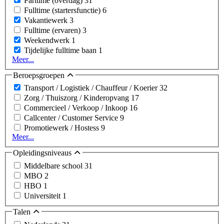
Parttime (overdag)
31
Fulltime (startersfunctie)
6
Vakantiewerk
3
Fulltime (ervaren)
3
Weekendwerk
1
Tijdelijke fulltime baan
1
Meer...
Beroepsgroepen
Transport / Logistiek / Chauffeur / Koerier
32
Zorg / Thuiszorg / Kinderopvang
17
Commercieel / Verkoop / Inkoop
16
Callcenter / Customer Service
9
Promotiewerk / Hostess
9
Meer...
Opleidingsniveaus
Middelbare school
31
MBO
2
HBO
1
Universiteit
1
Talen