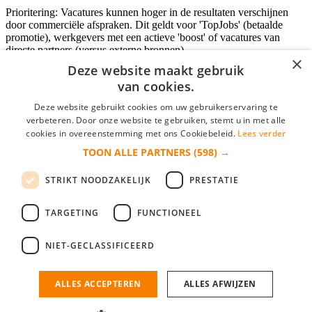
Prioritering: Vacatures kunnen hoger in de resultaten verschijnen
door commerciële afspraken. Dit geldt voor 'TopJobs' (betaalde
promotie), werkgevers met een actieve 'boost' of vacatures van
directe partners (versus externe bronnen).
×
Deze website maakt gebruik
van cookies.
Inloggen als bedrijf
Deze website gebruikt cookies om uw gebruikerservaring te
verbeteren. Door onze website te gebruiken, stemt u in met alle
E-mail
*
cookies in overeenstemming met ons Cookiebeleid.
Lees verder
TOON ALLE PARTNERS
(598) →
Wachtwoord
STRIKT NOODZAKELIJK
PRESTATIE
login gegevens onthouden
Wachtwoord vergeten?
login
TARGETING
FUNCTIONEEL
Bedrijf aanmelden
NIET-GECLASSIFICEERD
Na het aanmelden kun je meteen je vacature plaatsen en heb je je
nieuwe collega/werknemer zo gevonden!
ALLES ACCEPTEREN
ALLES AFWIJZEN
Heb je nog geen gratis bedrijfsprofiel?