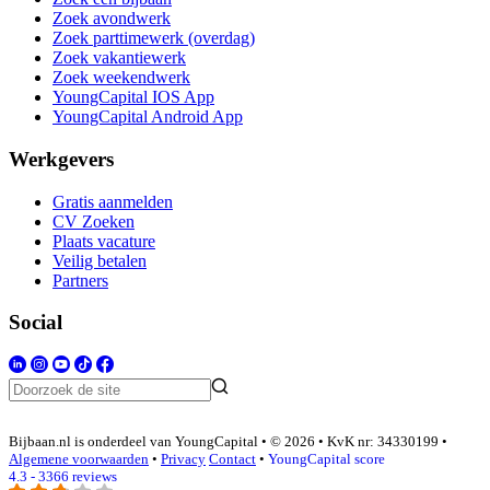
Zoek avondwerk
Zoek parttimewerk (overdag)
Zoek vakantiewerk
Zoek weekendwerk
YoungCapital IOS App
YoungCapital Android App
Werkgevers
Gratis aanmelden
CV Zoeken
Plaats vacature
Veilig betalen
Partners
Social
Bijbaan.nl is onderdeel van YoungCapital • © 2026 • KvK nr: 34330199 •
Algemene voorwaarden
•
Privacy
Contact
•
YoungCapital score
4.3 - 3366 reviews