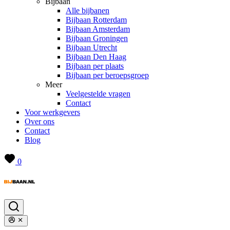
Bijbaan
Alle bijbanen
Bijbaan Rotterdam
Bijbaan Amsterdam
Bijbaan Groningen
Bijbaan Utrecht
Bijbaan Den Haag
Bijbaan per plaats
Bijbaan per beroepsgroep
Meer
Veelgestelde vragen
Contact
Voor werkgevers
Over ons
Contact
Blog
0