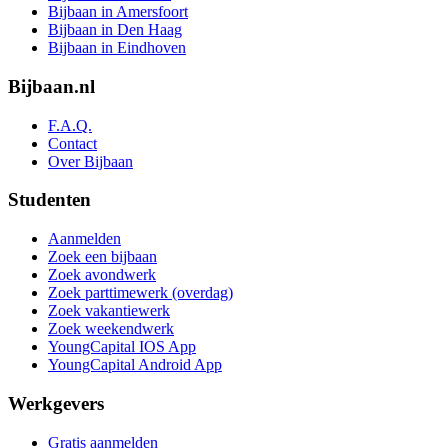
Bijbaan in Amersfoort
Bijbaan in Den Haag
Bijbaan in Eindhoven
Bijbaan.nl
F.A.Q.
Contact
Over Bijbaan
Studenten
Aanmelden
Zoek een bijbaan
Zoek avondwerk
Zoek parttimewerk (overdag)
Zoek vakantiewerk
Zoek weekendwerk
YoungCapital IOS App
YoungCapital Android App
Werkgevers
Gratis aanmelden