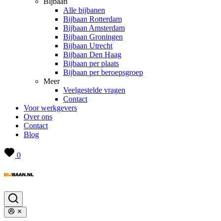
Bijbaan
Alle bijbanen
Bijbaan Rotterdam
Bijbaan Amsterdam
Bijbaan Groningen
Bijbaan Utrecht
Bijbaan Den Haag
Bijbaan per plaats
Bijbaan per beroepsgroep
Meer
Veelgestelde vragen
Contact
Voor werkgevers
Over ons
Contact
Blog
0