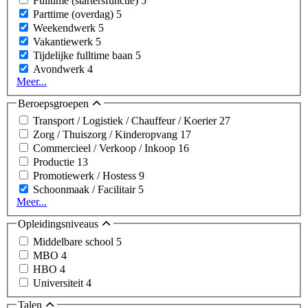
Fulltime (startersfunctie)
5
Parttime (overdag)
5
Weekendwerk
5
Vakantiewerk
5
Tijdelijke fulltime baan
5
Avondwerk
4
Meer...
Beroepsgroepen
Transport / Logistiek / Chauffeur / Koerier
27
Zorg / Thuiszorg / Kinderopvang
17
Commercieel / Verkoop / Inkoop
16
Productie
13
Promotiewerk / Hostess
9
Schoonmaak / Facilitair
5
Meer...
Opleidingsniveaus
Middelbare school
5
MBO
4
HBO
4
Universiteit
4
Talen