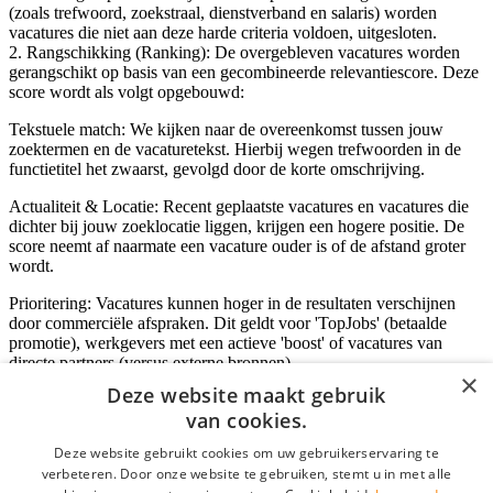
(zoals trefwoord, zoekstraal, dienstverband en salaris) worden
vacatures die niet aan deze harde criteria voldoen, uitgesloten.
2. Rangschikking (Ranking): De overgebleven vacatures worden
gerangschikt op basis van een gecombineerde relevantiescore. Deze
score wordt als volgt opgebouwd:
Tekstuele match: We kijken naar de overeenkomst tussen jouw
zoektermen en de vacaturetekst. Hierbij wegen trefwoorden in de
functietitel het zwaarst, gevolgd door de korte omschrijving.
Actualiteit & Locatie: Recent geplaatste vacatures en vacatures die
dichter bij jouw zoeklocatie liggen, krijgen een hogere positie. De
score neemt af naarmate een vacature ouder is of de afstand groter
wordt.
Prioritering: Vacatures kunnen hoger in de resultaten verschijnen
door commerciële afspraken. Dit geldt voor 'TopJobs' (betaalde
promotie), werkgevers met een actieve 'boost' of vacatures van
directe partners (versus externe bronnen).
×
Deze website maakt gebruik
van cookies.
Inloggen als bedrijf
Deze website gebruikt cookies om uw gebruikerservaring te
verbeteren. Door onze website te gebruiken, stemt u in met alle
E-mail
*