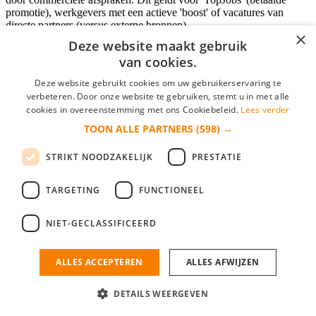
promotie), werkgevers met een actieve 'boost' of vacatures van
directe partners (versus externe bronnen).
×
Deze website maakt gebruik
van cookies.
Inloggen als bedrijf
Deze website gebruikt cookies om uw gebruikerservaring te
verbeteren. Door onze website te gebruiken, stemt u in met alle
E-mail
*
cookies in overeenstemming met ons Cookiebeleid.
Lees verder
TOON ALLE PARTNERS
(598) →
Wachtwoord
STRIKT NOODZAKELIJK
PRESTATIE
login gegevens onthouden
Wachtwoord vergeten?
login
TARGETING
FUNCTIONEEL
Bedrijf aanmelden
NIET-GECLASSIFICEERD
Na het aanmelden kun je meteen je vacature plaatsen en heb je je
nieuwe collega/werknemer zo gevonden!
ALLES ACCEPTEREN
ALLES AFWIJZEN
Heb je nog geen gratis bedrijfsprofiel?
DETAILS WEERGEVEN
Bedrijf aanmelden