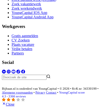
Zoek vakantiewerk
Zoek weekendwerk
YoungCapital IOS App
YoungCapital Android App
Werkgevers
Gratis aanmelden
CV Zoeken
Plaats vacature
Veilig betalen
Partners
Social
Bijbaan.nl is onderdeel van YoungCapital • © 2026 • KvK nr: 34330199 •
Algemene voorwaarden
•
Privacy
Contact
•
YoungCapital score
4.3 - 3366 reviews
Close