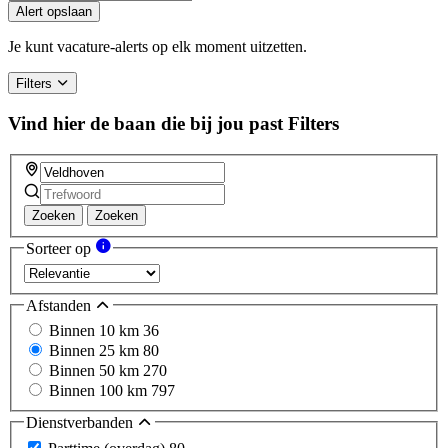
you
Alert opslaan
are
a
Je kunt vacature-alerts op elk moment uitzetten.
human,
ignore
Filters
this
field
Vind hier de baan die bij jou past
Filters
Zoeken
Zoeken
Sorteer op
Afstanden
Binnen 10 km
36
Binnen 25 km
80
Binnen 50 km
270
Binnen 100 km
797
Dienstverbanden