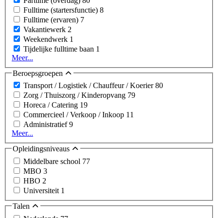
Parttime (overdag)
80
Fulltime (startersfunctie)
8
Fulltime (ervaren)
7
Vakantiewerk
2
Weekendwerk
1
Tijdelijke fulltime baan
1
Meer...
Beroepsgroepen
Transport / Logistiek / Chauffeur / Koerier
80
Zorg / Thuiszorg / Kinderopvang
79
Horeca / Catering
19
Commercieel / Verkoop / Inkoop
11
Administratief
9
Meer...
Opleidingsniveaus
Middelbare school
77
MBO
3
HBO
2
Universiteit
1
Talen