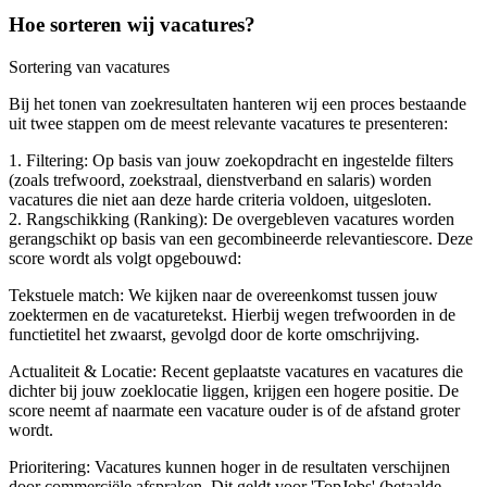
Hoe sorteren wij vacatures?
Sortering van vacatures
Bij het tonen van zoekresultaten hanteren wij een proces bestaande
uit twee stappen om de meest relevante vacatures te presenteren:
1. Filtering: Op basis van jouw zoekopdracht en ingestelde filters
(zoals trefwoord, zoekstraal, dienstverband en salaris) worden
vacatures die niet aan deze harde criteria voldoen, uitgesloten.
2. Rangschikking (Ranking): De overgebleven vacatures worden
gerangschikt op basis van een gecombineerde relevantiescore. Deze
score wordt als volgt opgebouwd:
Tekstuele match: We kijken naar de overeenkomst tussen jouw
zoektermen en de vacaturetekst. Hierbij wegen trefwoorden in de
functietitel het zwaarst, gevolgd door de korte omschrijving.
Actualiteit & Locatie: Recent geplaatste vacatures en vacatures die
dichter bij jouw zoeklocatie liggen, krijgen een hogere positie. De
score neemt af naarmate een vacature ouder is of de afstand groter
wordt.
Prioritering: Vacatures kunnen hoger in de resultaten verschijnen
door commerciële afspraken. Dit geldt voor 'TopJobs' (betaalde