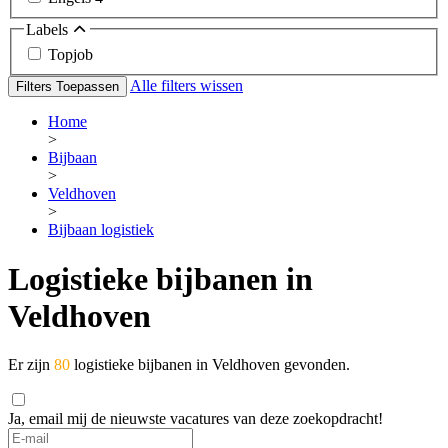
Labels
Topjob
Alle filters wissen
Filters Toepassen
Home
>
Bijbaan
>
Veldhoven
>
Bijbaan logistiek
Logistieke bijbanen in
Veldhoven
Er zijn
80
logistieke bijbanen in Veldhoven gevonden.
Ja, email mij de nieuwste vacatures van deze zoekopdracht!
If