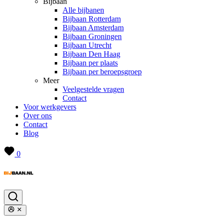
Bijbaan
Alle bijbanen
Bijbaan Rotterdam
Bijbaan Amsterdam
Bijbaan Groningen
Bijbaan Utrecht
Bijbaan Den Haag
Bijbaan per plaats
Bijbaan per beroepsgroep
Meer
Veelgestelde vragen
Contact
Voor werkgevers
Over ons
Contact
Blog
0