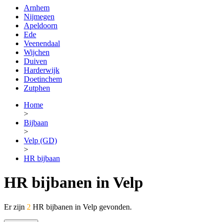
Arnhem
Nijmegen
Apeldoorn
Ede
Veenendaal
Wijchen
Duiven
Harderwijk
Doetinchem
Zutphen
Home
>
Bijbaan
>
Velp (GD)
>
HR bijbaan
HR bijbanen in Velp
Er zijn
2
HR bijbanen in Velp gevonden.