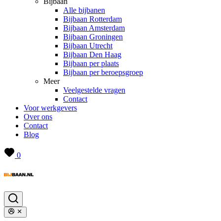
Bijbaan
Alle bijbanen
Bijbaan Rotterdam
Bijbaan Amsterdam
Bijbaan Groningen
Bijbaan Utrecht
Bijbaan Den Haag
Bijbaan per plaats
Bijbaan per beroepsgroep
Meer
Veelgestelde vragen
Contact
Voor werkgevers
Over ons
Contact
Blog
0