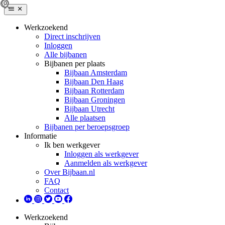
Werkzoekend
Direct inschrijven
Inloggen
Alle bijbanen
Bijbanen per plaats
Bijbaan Amsterdam
Bijbaan Den Haag
Bijbaan Rotterdam
Bijbaan Groningen
Bijbaan Utrecht
Alle plaatsen
Bijbanen per beroepsgroep
Informatie
Ik ben werkgever
Inloggen als werkgever
Aanmelden als werkgever
Over Bijbaan.nl
FAQ
Contact
Werkzoekend