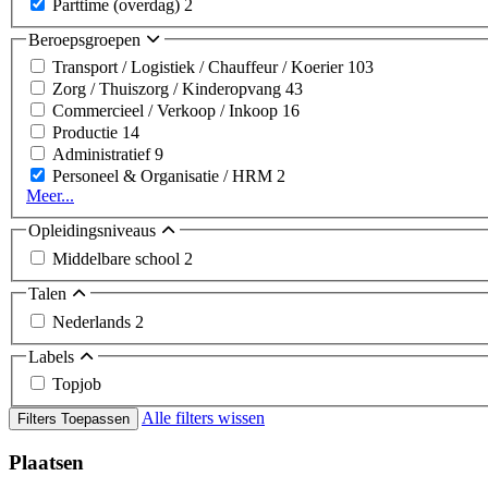
Parttime (overdag)
2
Beroepsgroepen
Transport / Logistiek / Chauffeur / Koerier
103
Zorg / Thuiszorg / Kinderopvang
43
Commercieel / Verkoop / Inkoop
16
Productie
14
Administratief
9
Personeel & Organisatie / HRM
2
Meer...
Opleidingsniveaus
Middelbare school
2
Talen
Nederlands
2
Labels
Topjob
Alle filters wissen
Filters Toepassen
Plaatsen