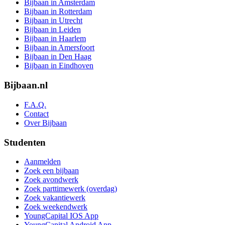
Bijbaan in Amsterdam
Bijbaan in Rotterdam
Bijbaan in Utrecht
Bijbaan in Leiden
Bijbaan in Haarlem
Bijbaan in Amersfoort
Bijbaan in Den Haag
Bijbaan in Eindhoven
Bijbaan.nl
F.A.Q.
Contact
Over Bijbaan
Studenten
Aanmelden
Zoek een bijbaan
Zoek avondwerk
Zoek parttimewerk (overdag)
Zoek vakantiewerk
Zoek weekendwerk
YoungCapital IOS App
YoungCapital Android App