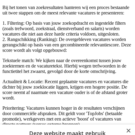
Bij het tonen van zoekresultaten hanteren wij een proces bestaande
uit twee stappen om de meest relevante vacatures te presenteren:
1. Filtering: Op basis van jouw zoekopdracht en ingestelde filters
(zoals trefwoord, zoekstraal, dienstverband en salaris) worden
vacatures die niet aan deze harde criteria voldoen, uitgesloten.
2. Rangschikking (Ranking): De overgebleven vacatures worden
gerangschikt op basis van een gecombineerde relevantiescore. Deze
score wordt als volgt opgebouwd:
Tekstuele match: We kijken naar de overeenkomst tussen jouw
zoektermen en de vacaturetekst. Hierbij wegen trefwoorden in de
functietitel het zwaarst, gevolgd door de korte omschrijving.
Actualiteit & Locatie: Recent geplaatste vacatures en vacatures die
dichter bij jouw zoeklocatie liggen, krijgen een hogere positie. De
score neemt af naarmate een vacature ouder is of de afstand groter
wordt.
Prioritering: Vacatures kunnen hoger in de resultaten verschijnen
door commerciële afspraken. Dit geldt voor 'TopJobs' (betaalde
promotie), werkgevers met een actieve 'boost' of vacatures van
directe partners (versus externe bronnen).
×
Deze website maakt gebruik