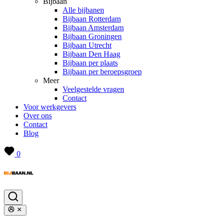
Bijbaan
Alle bijbanen
Bijbaan Rotterdam
Bijbaan Amsterdam
Bijbaan Groningen
Bijbaan Utrecht
Bijbaan Den Haag
Bijbaan per plaats
Bijbaan per beroepsgroep
Meer
Veelgestelde vragen
Contact
Voor werkgevers
Over ons
Contact
Blog
0