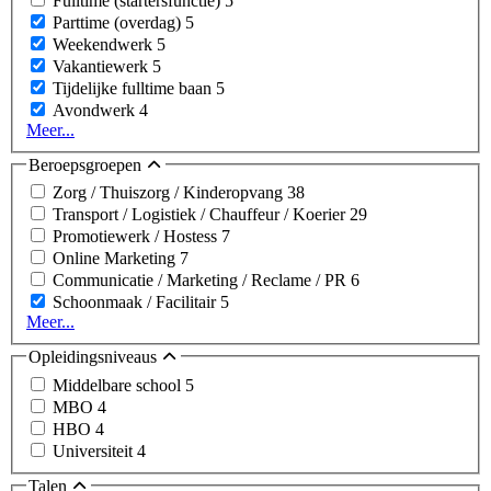
Fulltime (startersfunctie)
5
Parttime (overdag)
5
Weekendwerk
5
Vakantiewerk
5
Tijdelijke fulltime baan
5
Avondwerk
4
Meer...
Beroepsgroepen
Zorg / Thuiszorg / Kinderopvang
38
Transport / Logistiek / Chauffeur / Koerier
29
Promotiewerk / Hostess
7
Online Marketing
7
Communicatie / Marketing / Reclame / PR
6
Schoonmaak / Facilitair
5
Meer...
Opleidingsniveaus
Middelbare school
5
MBO
4
HBO
4
Universiteit
4
Talen