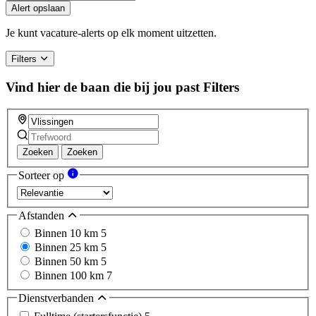
you
Alert opslaan
are
a
Je kunt vacature-alerts op elk moment uitzetten.
human,
ignore
Filters
this
field
Vind hier de baan die bij jou past
Filters
Zoeken
Zoeken
Sorteer op
Afstanden
Binnen 10 km
5
Binnen 25 km
5
Binnen 50 km
5
Binnen 100 km
7
Dienstverbanden