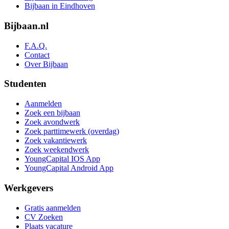
Bijbaan in Eindhoven
Bijbaan.nl
F.A.Q.
Contact
Over Bijbaan
Studenten
Aanmelden
Zoek een bijbaan
Zoek avondwerk
Zoek parttimewerk (overdag)
Zoek vakantiewerk
Zoek weekendwerk
YoungCapital IOS App
YoungCapital Android App
Werkgevers
Gratis aanmelden
CV Zoeken
Plaats vacature