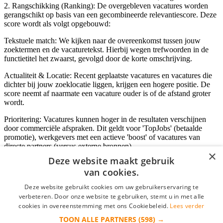
2. Rangschikking (Ranking): De overgebleven vacatures worden
gerangschikt op basis van een gecombineerde relevantiescore. Deze
score wordt als volgt opgebouwd:
Tekstuele match: We kijken naar de overeenkomst tussen jouw
zoektermen en de vacaturetekst. Hierbij wegen trefwoorden in de
functietitel het zwaarst, gevolgd door de korte omschrijving.
Actualiteit & Locatie: Recent geplaatste vacatures en vacatures die
dichter bij jouw zoeklocatie liggen, krijgen een hogere positie. De
score neemt af naarmate een vacature ouder is of de afstand groter
wordt.
Prioritering: Vacatures kunnen hoger in de resultaten verschijnen
door commerciële afspraken. Dit geldt voor 'TopJobs' (betaalde
promotie), werkgevers met een actieve 'boost' of vacatures van
directe partners (versus externe bronnen).
×
Deze website maakt gebruik
van cookies.
Inloggen als bedrijf
Deze website gebruikt cookies om uw gebruikerservaring te
verbeteren. Door onze website te gebruiken, stemt u in met alle
E-mail
*
cookies in overeenstemming met ons Cookiebeleid.
Lees verder
TOON ALLE PARTNERS
(598) →
Wachtwoord