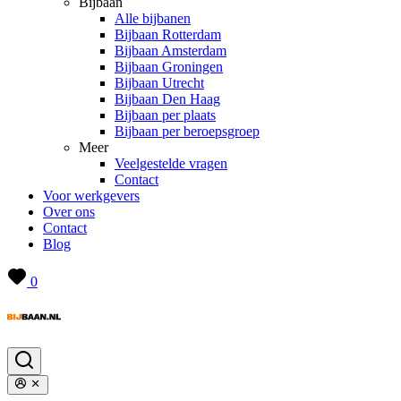
Bijbaan
Alle bijbanen
Bijbaan Rotterdam
Bijbaan Amsterdam
Bijbaan Groningen
Bijbaan Utrecht
Bijbaan Den Haag
Bijbaan per plaats
Bijbaan per beroepsgroep
Meer
Veelgestelde vragen
Contact
Voor werkgevers
Over ons
Contact
Blog
0