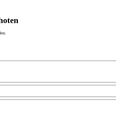
hoten
den.