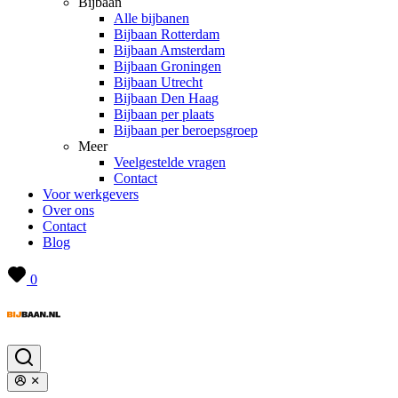
Bijbaan
Alle bijbanen
Bijbaan Rotterdam
Bijbaan Amsterdam
Bijbaan Groningen
Bijbaan Utrecht
Bijbaan Den Haag
Bijbaan per plaats
Bijbaan per beroepsgroep
Meer
Veelgestelde vragen
Contact
Voor werkgevers
Over ons
Contact
Blog
0