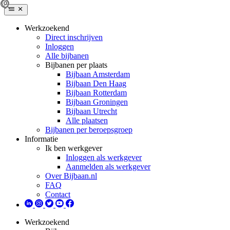
Werkzoekend
Direct inschrijven
Inloggen
Alle bijbanen
Bijbanen per plaats
Bijbaan Amsterdam
Bijbaan Den Haag
Bijbaan Rotterdam
Bijbaan Groningen
Bijbaan Utrecht
Alle plaatsen
Bijbanen per beroepsgroep
Informatie
Ik ben werkgever
Inloggen als werkgever
Aanmelden als werkgever
Over Bijbaan.nl
FAQ
Contact
Werkzoekend