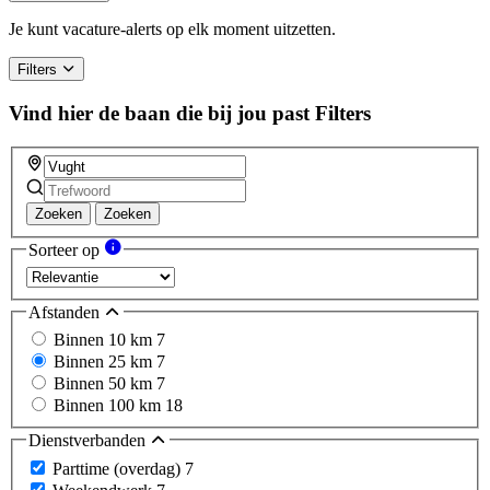
are
a
Je kunt vacature-alerts op elk moment uitzetten.
human,
ignore
Filters
this
field
Vind hier de baan die bij jou past
Filters
Zoeken
Zoeken
Sorteer op
Afstanden
Binnen 10 km
7
Binnen 25 km
7
Binnen 50 km
7
Binnen 100 km
18
Dienstverbanden
Parttime (overdag)
7