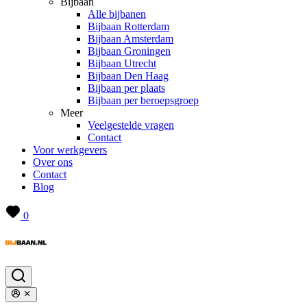
Bijbaan
Alle bijbanen
Bijbaan Rotterdam
Bijbaan Amsterdam
Bijbaan Groningen
Bijbaan Utrecht
Bijbaan Den Haag
Bijbaan per plaats
Bijbaan per beroepsgroep
Meer
Veelgestelde vragen
Contact
Voor werkgevers
Over ons
Contact
Blog
0