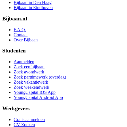
Bijbaan in Den Haag
Bijbaan in Eindhoven
Bijbaan.nl
F.A.Q.
Contact
Over Bijbaan
Studenten
Aanmelden
Zoek een bijbaan
Zoek avondwerk
Zoek parttimewerk (overdag)
Zoek vakantiewerk
Zoek weekendwerk
YoungCapital IOS App
YoungCapital Android App
Werkgevers
Gratis aanmelden
CV Zoeken