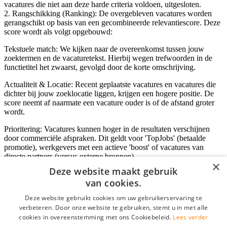
vacatures die niet aan deze harde criteria voldoen, uitgesloten.
2. Rangschikking (Ranking): De overgebleven vacatures worden
gerangschikt op basis van een gecombineerde relevantiescore. Deze
score wordt als volgt opgebouwd:
Tekstuele match: We kijken naar de overeenkomst tussen jouw
zoektermen en de vacaturetekst. Hierbij wegen trefwoorden in de
functietitel het zwaarst, gevolgd door de korte omschrijving.
Actualiteit & Locatie: Recent geplaatste vacatures en vacatures die
dichter bij jouw zoeklocatie liggen, krijgen een hogere positie. De
score neemt af naarmate een vacature ouder is of de afstand groter
wordt.
Prioritering: Vacatures kunnen hoger in de resultaten verschijnen
door commerciële afspraken. Dit geldt voor 'TopJobs' (betaalde
promotie), werkgevers met een actieve 'boost' of vacatures van
directe partners (versus externe bronnen).
×
Deze website maakt gebruik
van cookies.
Inloggen als bedrijf
Deze website gebruikt cookies om uw gebruikerservaring te
verbeteren. Door onze website te gebruiken, stemt u in met alle
E-mail
*
cookies in overeenstemming met ons Cookiebeleid.
Lees verder