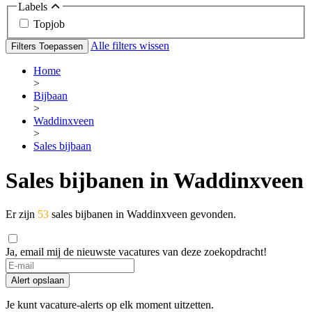
Labels
Topjob
Alle filters wissen
Filters Toepassen
Home
>
Bijbaan
>
Waddinxveen
>
Sales bijbaan
Sales bijbanen in Waddinxveen
Er zijn
53
sales bijbanen in Waddinxveen gevonden.
Ja, email mij de nieuwste vacatures van deze zoekopdracht!
If
you
Alert opslaan
are
a
Je kunt vacature-alerts op elk moment uitzetten.