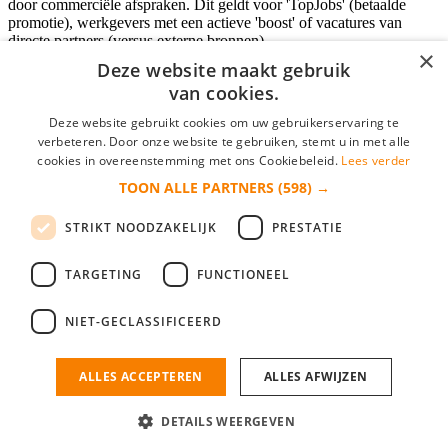
door commerciële afspraken. Dit geldt voor 'TopJobs' (betaalde
promotie), werkgevers met een actieve 'boost' of vacatures van
directe partners (versus externe bronnen).
×
Deze website maakt gebruik
van cookies.
Inloggen als bedrijf
Deze website gebruikt cookies om uw gebruikerservaring te
verbeteren. Door onze website te gebruiken, stemt u in met alle
E-mail
*
cookies in overeenstemming met ons Cookiebeleid.
Lees verder
TOON ALLE PARTNERS
(598) →
Wachtwoord
STRIKT NOODZAKELIJK
PRESTATIE
login gegevens onthouden
Wachtwoord vergeten?
login
TARGETING
FUNCTIONEEL
Bedrijf aanmelden
NIET-GECLASSIFICEERD
Na het aanmelden kun je meteen je vacature plaatsen en heb je je
nieuwe collega/werknemer zo gevonden!
ALLES ACCEPTEREN
ALLES AFWIJZEN
Heb je nog geen gratis bedrijfsprofiel?
DETAILS WEERGEVEN
Bedrijf aanmelden