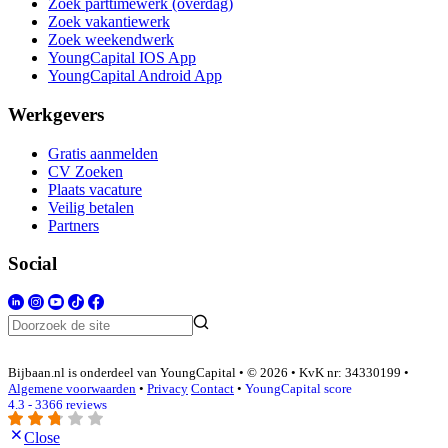
Zoek parttimewerk (overdag)
Zoek vakantiewerk
Zoek weekendwerk
YoungCapital IOS App
YoungCapital Android App
Werkgevers
Gratis aanmelden
CV Zoeken
Plaats vacature
Veilig betalen
Partners
Social
Bijbaan.nl is onderdeel van YoungCapital • © 2026 • KvK nr: 34330199 •
Algemene voorwaarden
•
Privacy
Contact
•
YoungCapital score
4.3 - 3366 reviews
Close