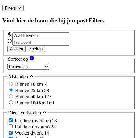
human,
ignore
Filters
this
field
Vind hier de baan die bij jou past
Filters
Zoeken
Zoeken
Sorteer op
Afstanden
Binnen 10 km
7
Binnen 25 km
53
Binnen 50 km
123
Binnen 100 km
169
Dienstverbanden
Parttime (overdag)
53
Fulltime (ervaren)
24
Weekendwerk
14