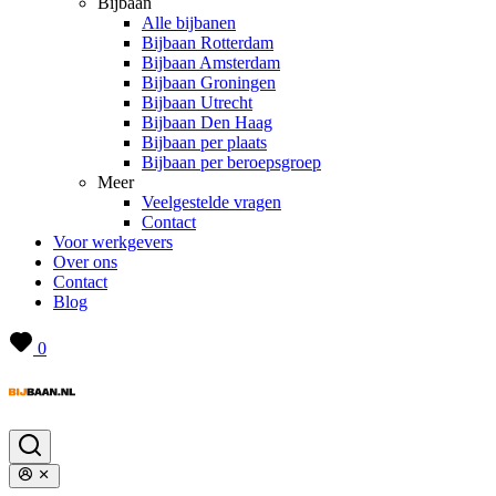
Bijbaan
Alle bijbanen
Bijbaan Rotterdam
Bijbaan Amsterdam
Bijbaan Groningen
Bijbaan Utrecht
Bijbaan Den Haag
Bijbaan per plaats
Bijbaan per beroepsgroep
Meer
Veelgestelde vragen
Contact
Voor werkgevers
Over ons
Contact
Blog
0