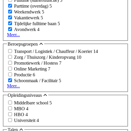
Fulltime (startersfunctie)
5
Parttime (overdag)
5
Weekendwerk
5
Vakantiewerk
5
Tijdelijke fulltime baan
5
Avondwerk
4
Meer...
Beroepsgroepen
Transport / Logistiek / Chauffeur / Koerier
14
Zorg / Thuiszorg / Kinderopvang
10
Promotiewerk / Hostess
7
Online Marketing
7
Productie
6
Schoonmaak / Facilitair
5
Meer...
Opleidingsniveaus
Middelbare school
5
MBO
4
HBO
4
Universiteit
4
Talen