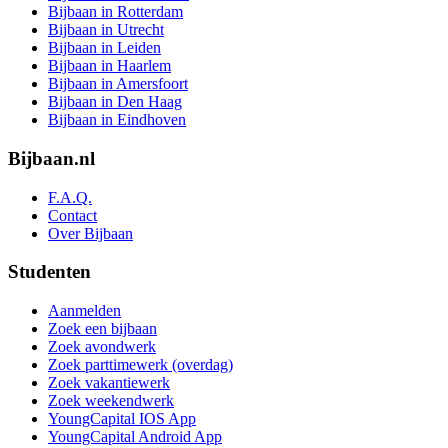
Bijbaan in Rotterdam
Bijbaan in Utrecht
Bijbaan in Leiden
Bijbaan in Haarlem
Bijbaan in Amersfoort
Bijbaan in Den Haag
Bijbaan in Eindhoven
Bijbaan.nl
F.A.Q.
Contact
Over Bijbaan
Studenten
Aanmelden
Zoek een bijbaan
Zoek avondwerk
Zoek parttimewerk (overdag)
Zoek vakantiewerk
Zoek weekendwerk
YoungCapital IOS App
YoungCapital Android App