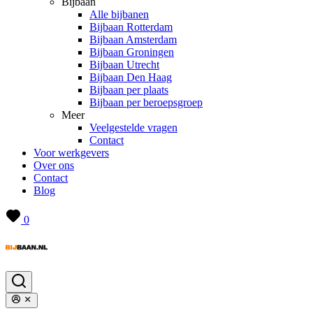
Bijbaan
Alle bijbanen
Bijbaan Rotterdam
Bijbaan Amsterdam
Bijbaan Groningen
Bijbaan Utrecht
Bijbaan Den Haag
Bijbaan per plaats
Bijbaan per beroepsgroep
Meer
Veelgestelde vragen
Contact
Voor werkgevers
Over ons
Contact
Blog
0