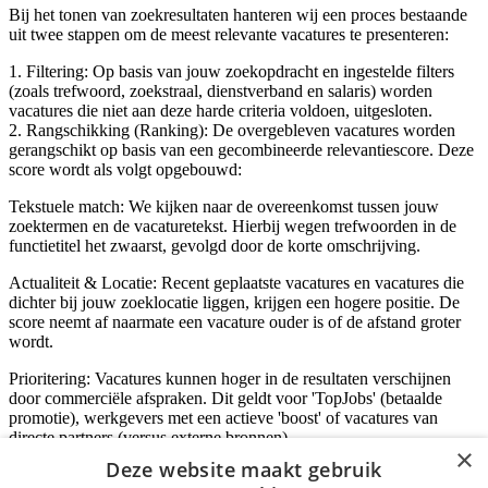
Bij het tonen van zoekresultaten hanteren wij een proces bestaande
uit twee stappen om de meest relevante vacatures te presenteren:
1. Filtering: Op basis van jouw zoekopdracht en ingestelde filters
(zoals trefwoord, zoekstraal, dienstverband en salaris) worden
vacatures die niet aan deze harde criteria voldoen, uitgesloten.
2. Rangschikking (Ranking): De overgebleven vacatures worden
gerangschikt op basis van een gecombineerde relevantiescore. Deze
score wordt als volgt opgebouwd:
Tekstuele match: We kijken naar de overeenkomst tussen jouw
zoektermen en de vacaturetekst. Hierbij wegen trefwoorden in de
functietitel het zwaarst, gevolgd door de korte omschrijving.
Actualiteit & Locatie: Recent geplaatste vacatures en vacatures die
dichter bij jouw zoeklocatie liggen, krijgen een hogere positie. De
score neemt af naarmate een vacature ouder is of de afstand groter
wordt.
Prioritering: Vacatures kunnen hoger in de resultaten verschijnen
door commerciële afspraken. Dit geldt voor 'TopJobs' (betaalde
promotie), werkgevers met een actieve 'boost' of vacatures van
directe partners (versus externe bronnen).
×
Deze website maakt gebruik