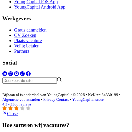
YoungCapital IOS App
YoungCapital Android App
Werkgevers
Gratis aanmelden
CV Zoeken
Plaats vacature
Veilig betalen
Partners
Social
Bijbaan.nl is onderdeel van YoungCapital • © 2026 • KvK nr: 34330199 •
Algemene voorwaarden
•
Privacy
Contact
•
YoungCapital score
4.3 - 3366 reviews
Close
Hoe sorteren wij vacatures?