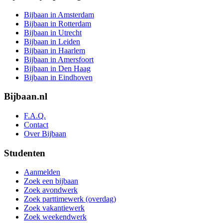
Bijbaan in Amsterdam
Bijbaan in Rotterdam
Bijbaan in Utrecht
Bijbaan in Leiden
Bijbaan in Haarlem
Bijbaan in Amersfoort
Bijbaan in Den Haag
Bijbaan in Eindhoven
Bijbaan.nl
F.A.Q.
Contact
Over Bijbaan
Studenten
Aanmelden
Zoek een bijbaan
Zoek avondwerk
Zoek parttimewerk (overdag)
Zoek vakantiewerk
Zoek weekendwerk