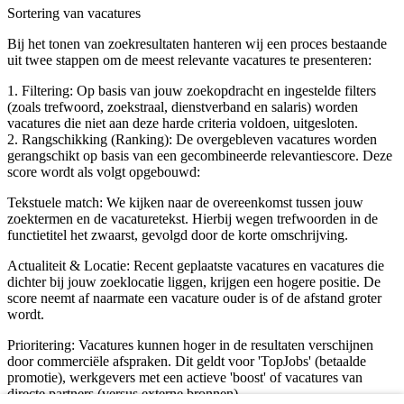
Sortering van vacatures
Bij het tonen van zoekresultaten hanteren wij een proces bestaande
uit twee stappen om de meest relevante vacatures te presenteren:
1. Filtering: Op basis van jouw zoekopdracht en ingestelde filters
(zoals trefwoord, zoekstraal, dienstverband en salaris) worden
vacatures die niet aan deze harde criteria voldoen, uitgesloten.
2. Rangschikking (Ranking): De overgebleven vacatures worden
gerangschikt op basis van een gecombineerde relevantiescore. Deze
score wordt als volgt opgebouwd:
Tekstuele match: We kijken naar de overeenkomst tussen jouw
zoektermen en de vacaturetekst. Hierbij wegen trefwoorden in de
functietitel het zwaarst, gevolgd door de korte omschrijving.
Actualiteit & Locatie: Recent geplaatste vacatures en vacatures die
dichter bij jouw zoeklocatie liggen, krijgen een hogere positie. De
score neemt af naarmate een vacature ouder is of de afstand groter
wordt.
Prioritering: Vacatures kunnen hoger in de resultaten verschijnen
door commerciële afspraken. Dit geldt voor 'TopJobs' (betaalde
promotie), werkgevers met een actieve 'boost' of vacatures van
directe partners (versus externe bronnen).