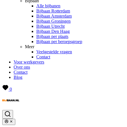
Bijbaan
Alle bijbanen
Bijbaan Rotterdam
Bijbaan Amsterdam
Bijbaan Groningen
Bijbaan Utrecht
Bijbaan Den Haag
Bijbaan per plaats
Bijbaan per beroepsgroep
Meer
Veelgestelde vragen
Contact
Voor werkgevers
Over ons
Contact
Blog
0