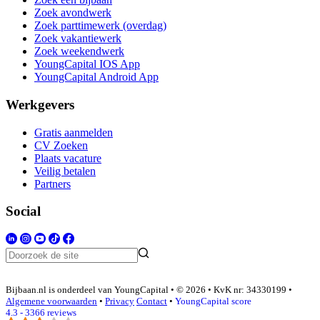
Zoek avondwerk
Zoek parttimewerk (overdag)
Zoek vakantiewerk
Zoek weekendwerk
YoungCapital IOS App
YoungCapital Android App
Werkgevers
Gratis aanmelden
CV Zoeken
Plaats vacature
Veilig betalen
Partners
Social
Bijbaan.nl is onderdeel van YoungCapital • © 2026 • KvK nr: 34330199 •
Algemene voorwaarden
•
Privacy
Contact
•
YoungCapital score
4.3 - 3366 reviews