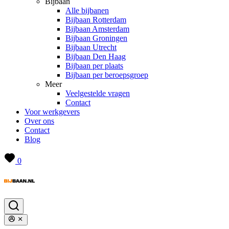
Bijbaan
Alle bijbanen
Bijbaan Rotterdam
Bijbaan Amsterdam
Bijbaan Groningen
Bijbaan Utrecht
Bijbaan Den Haag
Bijbaan per plaats
Bijbaan per beroepsgroep
Meer
Veelgestelde vragen
Contact
Voor werkgevers
Over ons
Contact
Blog
0