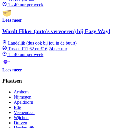
1 - 40 uur per week
Lees meer
Wordt Hiker (auto's vervoeren) bij Easy Way!
Landelijk (dus ook bij jou in de buurt)
Tussen €11,62 en €16,24 per uur
1 - 40 uur per week
Lees meer
Plaatsen
Arnhem
Nijmegen
Apeldoorn
Ede
Veenendaal
Wijchen
Duiven
Harderwijk