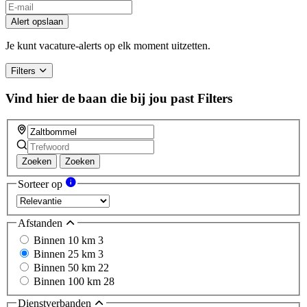
If
you
Alert opslaan
are
a
Je kunt vacature-alerts op elk moment uitzetten.
human,
ignore
Filters
this
field
Vind hier de baan die bij jou past
Filters
Zoeken
Zoeken
Sorteer op
Afstanden
Binnen 10 km
3
Binnen 25 km
3
Binnen 50 km
22
Binnen 100 km
28
Dienstverbanden