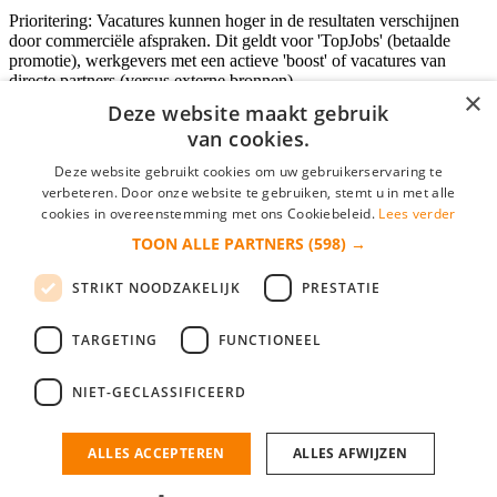
Prioritering: Vacatures kunnen hoger in de resultaten verschijnen
door commerciële afspraken. Dit geldt voor 'TopJobs' (betaalde
promotie), werkgevers met een actieve 'boost' of vacatures van
directe partners (versus externe bronnen).
×
Deze website maakt gebruik
van cookies.
Inloggen als bedrijf
Deze website gebruikt cookies om uw gebruikerservaring te
verbeteren. Door onze website te gebruiken, stemt u in met alle
E-mail
*
cookies in overeenstemming met ons Cookiebeleid.
Lees verder
TOON ALLE PARTNERS
(598) →
Wachtwoord
STRIKT NOODZAKELIJK
PRESTATIE
login gegevens onthouden
Wachtwoord vergeten?
login
TARGETING
FUNCTIONEEL
Bedrijf aanmelden
NIET-GECLASSIFICEERD
Na het aanmelden kun je meteen je vacature plaatsen en heb je je
nieuwe collega/werknemer zo gevonden!
ALLES ACCEPTEREN
ALLES AFWIJZEN
Heb je nog geen gratis bedrijfsprofiel?