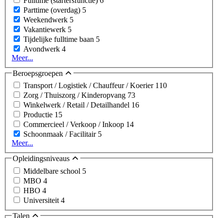
Fulltime (startersfunctie)
6
Parttime (overdag)
5
Weekendwerk
5
Vakantiewerk
5
Tijdelijke fulltime baan
5
Avondwerk
4
Meer...
Beroepsgroepen
Transport / Logistiek / Chauffeur / Koerier
110
Zorg / Thuiszorg / Kinderopvang
73
Winkelwerk / Retail / Detailhandel
16
Productie
15
Commercieel / Verkoop / Inkoop
14
Schoonmaak / Facilitair
5
Meer...
Opleidingsniveaus
Middelbare school
5
MBO
4
HBO
4
Universiteit
4
Talen