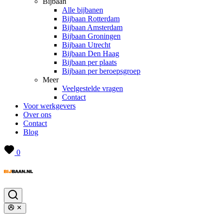
Bijbaan
Alle bijbanen
Bijbaan Rotterdam
Bijbaan Amsterdam
Bijbaan Groningen
Bijbaan Utrecht
Bijbaan Den Haag
Bijbaan per plaats
Bijbaan per beroepsgroep
Meer
Veelgestelde vragen
Contact
Voor werkgevers
Over ons
Contact
Blog
0