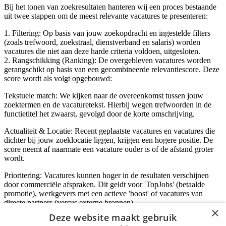
Bij het tonen van zoekresultaten hanteren wij een proces bestaande
uit twee stappen om de meest relevante vacatures te presenteren:
1. Filtering: Op basis van jouw zoekopdracht en ingestelde filters
(zoals trefwoord, zoekstraal, dienstverband en salaris) worden
vacatures die niet aan deze harde criteria voldoen, uitgesloten.
2. Rangschikking (Ranking): De overgebleven vacatures worden
gerangschikt op basis van een gecombineerde relevantiescore. Deze
score wordt als volgt opgebouwd:
Tekstuele match: We kijken naar de overeenkomst tussen jouw
zoektermen en de vacaturetekst. Hierbij wegen trefwoorden in de
functietitel het zwaarst, gevolgd door de korte omschrijving.
Actualiteit & Locatie: Recent geplaatste vacatures en vacatures die
dichter bij jouw zoeklocatie liggen, krijgen een hogere positie. De
score neemt af naarmate een vacature ouder is of de afstand groter
wordt.
Prioritering: Vacatures kunnen hoger in de resultaten verschijnen
door commerciële afspraken. Dit geldt voor 'TopJobs' (betaalde
promotie), werkgevers met een actieve 'boost' of vacatures van
directe partners (versus externe bronnen).
×
Deze website maakt gebruik