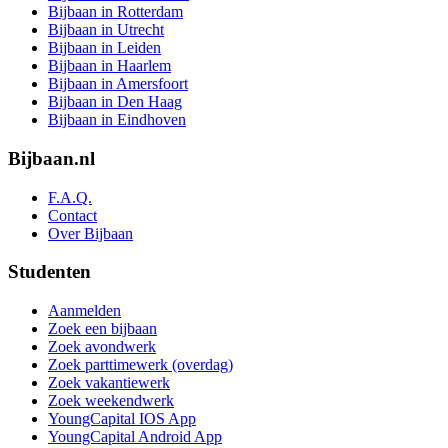
Bijbaan in Rotterdam
Bijbaan in Utrecht
Bijbaan in Leiden
Bijbaan in Haarlem
Bijbaan in Amersfoort
Bijbaan in Den Haag
Bijbaan in Eindhoven
Bijbaan.nl
F.A.Q.
Contact
Over Bijbaan
Studenten
Aanmelden
Zoek een bijbaan
Zoek avondwerk
Zoek parttimewerk (overdag)
Zoek vakantiewerk
Zoek weekendwerk
YoungCapital IOS App
YoungCapital Android App