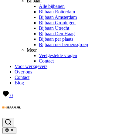
Bijbaan
Alle bijbanen
Bijbaan Rotterdam
Bijbaan Amsterdam
Bijbaan Groningen
Bijbaan Utrecht
Bijbaan Den Haag
Bijbaan per plaats
Bijbaan per beroepsgroep
Meer
Veelgestelde vragen
Contact
Voor werkgevers
Over ons
Contact
Blog
0