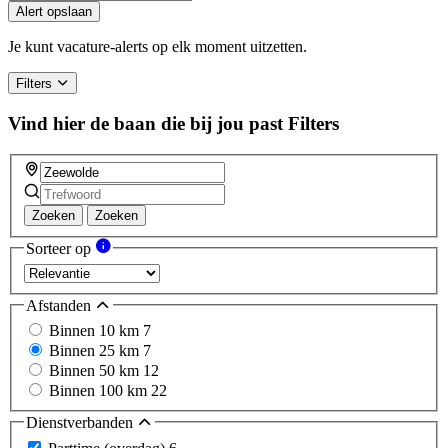
you
Alert opslaan
are
a
Je kunt vacature-alerts op elk moment uitzetten.
human,
ignore
Filters
this
field
Vind hier de baan die bij jou past
Filters
Zoeken
Zoeken
Sorteer op
Afstanden
Binnen 10 km
7
Binnen 25 km
7
Binnen 50 km
12
Binnen 100 km
22
Dienstverbanden