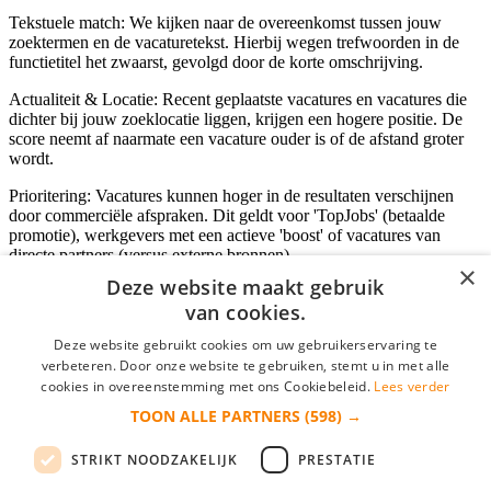
Tekstuele match: We kijken naar de overeenkomst tussen jouw
zoektermen en de vacaturetekst. Hierbij wegen trefwoorden in de
functietitel het zwaarst, gevolgd door de korte omschrijving.
Actualiteit & Locatie: Recent geplaatste vacatures en vacatures die
dichter bij jouw zoeklocatie liggen, krijgen een hogere positie. De
score neemt af naarmate een vacature ouder is of de afstand groter
wordt.
Prioritering: Vacatures kunnen hoger in de resultaten verschijnen
door commerciële afspraken. Dit geldt voor 'TopJobs' (betaalde
promotie), werkgevers met een actieve 'boost' of vacatures van
directe partners (versus externe bronnen).
×
Deze website maakt gebruik
van cookies.
Inloggen als bedrijf
Deze website gebruikt cookies om uw gebruikerservaring te
verbeteren. Door onze website te gebruiken, stemt u in met alle
E-mail
*
cookies in overeenstemming met ons Cookiebeleid.
Lees verder
TOON ALLE PARTNERS
(598) →
Wachtwoord
STRIKT NOODZAKELIJK
PRESTATIE
login gegevens onthouden
Wachtwoord vergeten?