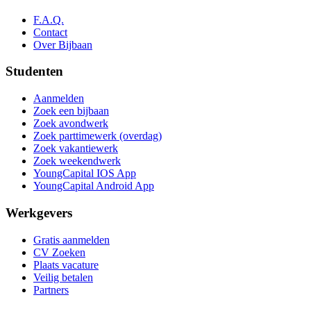
F.A.Q.
Contact
Over Bijbaan
Studenten
Aanmelden
Zoek een bijbaan
Zoek avondwerk
Zoek parttimewerk (overdag)
Zoek vakantiewerk
Zoek weekendwerk
YoungCapital IOS App
YoungCapital Android App
Werkgevers
Gratis aanmelden
CV Zoeken
Plaats vacature
Veilig betalen
Partners