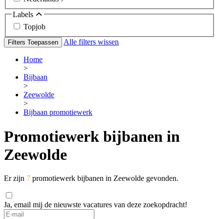
Labels
Topjob
Alle filters wissen
Filters Toepassen
Home
>
Bijbaan
>
Zeewolde
>
Bijbaan promotiewerk
Promotiewerk bijbanen in
Zeewolde
Er zijn
7
promotiewerk bijbanen in Zeewolde gevonden.
Ja, email mij de nieuwste vacatures van deze zoekopdracht!
If