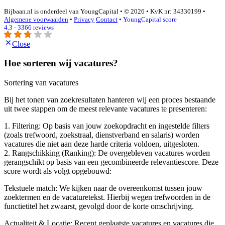
Bijbaan.nl is onderdeel van YoungCapital • © 2026 • KvK nr: 34330199 •
Algemene voorwaarden
•
Privacy
Contact
•
YoungCapital score
4.3 - 3366 reviews
Close
Hoe sorteren wij vacatures?
Sortering van vacatures
Bij het tonen van zoekresultaten hanteren wij een proces bestaande
uit twee stappen om de meest relevante vacatures te presenteren:
1. Filtering: Op basis van jouw zoekopdracht en ingestelde filters
(zoals trefwoord, zoekstraal, dienstverband en salaris) worden
vacatures die niet aan deze harde criteria voldoen, uitgesloten.
2. Rangschikking (Ranking): De overgebleven vacatures worden
gerangschikt op basis van een gecombineerde relevantiescore. Deze
score wordt als volgt opgebouwd:
Tekstuele match: We kijken naar de overeenkomst tussen jouw
zoektermen en de vacaturetekst. Hierbij wegen trefwoorden in de
functietitel het zwaarst, gevolgd door de korte omschrijving.
Actualiteit & Locatie: Recent geplaatste vacatures en vacatures die