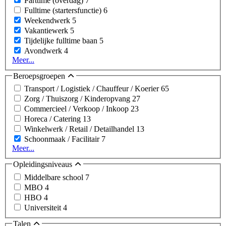
Parttime (overdag)
7
Fulltime (startersfunctie)
6
Weekendwerk
5
Vakantiewerk
5
Tijdelijke fulltime baan
5
Avondwerk
4
Meer...
Beroepsgroepen
Transport / Logistiek / Chauffeur / Koerier
65
Zorg / Thuiszorg / Kinderopvang
27
Commercieel / Verkoop / Inkoop
23
Horeca / Catering
13
Winkelwerk / Retail / Detailhandel
13
Schoonmaak / Facilitair
7
Meer...
Opleidingsniveaus
Middelbare school
7
MBO
4
HBO
4
Universiteit
4
Talen