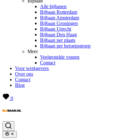
Bijbaan
Alle bijbanen
Bijbaan Rotterdam
Bijbaan Amsterdam
Bijbaan Groningen
Bijbaan Utrecht
Bijbaan Den Haag
Bijbaan per plaats
Bijbaan per beroepsgroep
Meer
Veelgestelde vragen
Contact
Voor werkgevers
Over ons
Contact
Blog
0