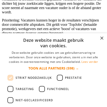
dichter bij jouw zoeklocatie liggen, krijgen een hogere positie. De
score neemt af naarmate een vacature ouder is of de afstand groter
wordt.
Prioritering: Vacatures kunnen hoger in de resultaten verschijnen
door commerciële afspraken. Dit geldt voor 'TopJobs' (betaalde
promotie), werkgevers met een actieve 'boost' of vacatures van
directe partners (versus externe bronnen).
×
Deze website maakt gebruik
van cookies.
Inloggen als bedrijf
Deze website gebruikt cookies om uw gebruikerservaring te
verbeteren. Door onze website te gebruiken, stemt u in met alle
E-mail
*
cookies in overeenstemming met ons Cookiebeleid.
Lees verder
TOON ALLE PARTNERS
(598) →
Wachtwoord
STRIKT NOODZAKELIJK
PRESTATIE
login gegevens onthouden
Wachtwoord vergeten?
login
TARGETING
FUNCTIONEEL
Bedrijf aanmelden
NIET-GECLASSIFICEERD