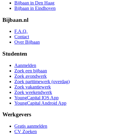
Bijbaan in Den Haag
Bijbaan in Eindhoven
Bijbaan.nl
F.A.Q.
Contact
Over Bijbaan
Studenten
Aanmelden
Zoek een bijbaan
Zoek avondwerk
Zoek parttimewerk (overdag)
Zoek vakantiewerk
Zoek weekendwerk
YoungCapital IOS App
YoungCapital Android App
Werkgevers
Gratis aanmelden
CV Zoeken