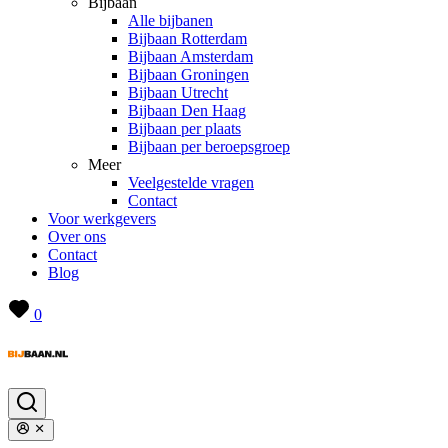
Bijbaan
Alle bijbanen
Bijbaan Rotterdam
Bijbaan Amsterdam
Bijbaan Groningen
Bijbaan Utrecht
Bijbaan Den Haag
Bijbaan per plaats
Bijbaan per beroepsgroep
Meer
Veelgestelde vragen
Contact
Voor werkgevers
Over ons
Contact
Blog
0