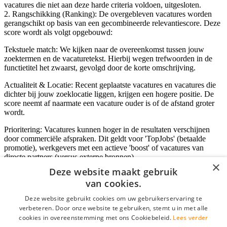
vacatures die niet aan deze harde criteria voldoen, uitgesloten.
2. Rangschikking (Ranking): De overgebleven vacatures worden
gerangschikt op basis van een gecombineerde relevantiescore. Deze
score wordt als volgt opgebouwd:
Tekstuele match: We kijken naar de overeenkomst tussen jouw
zoektermen en de vacaturetekst. Hierbij wegen trefwoorden in de
functietitel het zwaarst, gevolgd door de korte omschrijving.
Actualiteit & Locatie: Recent geplaatste vacatures en vacatures die
dichter bij jouw zoeklocatie liggen, krijgen een hogere positie. De
score neemt af naarmate een vacature ouder is of de afstand groter
wordt.
Prioritering: Vacatures kunnen hoger in de resultaten verschijnen
door commerciële afspraken. Dit geldt voor 'TopJobs' (betaalde
promotie), werkgevers met een actieve 'boost' of vacatures van
directe partners (versus externe bronnen).
×
Deze website maakt gebruik
van cookies.
Inloggen als bedrijf
Deze website gebruikt cookies om uw gebruikerservaring te
verbeteren. Door onze website te gebruiken, stemt u in met alle
E-mail
*
cookies in overeenstemming met ons Cookiebeleid.
Lees verder