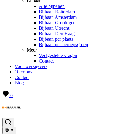
Bijbaan
Alle bijbanen
Bijbaan Rotterdam
Bijbaan Amsterdam
Bijbaan Groningen
Bijbaan Utrecht
Bijbaan Den Haag
Bijbaan per plaats
Bijbaan per beroepsgroep
Meer
Veelgestelde vragen
Contact
Voor werkgevers
Over ons
Contact
Blog
0