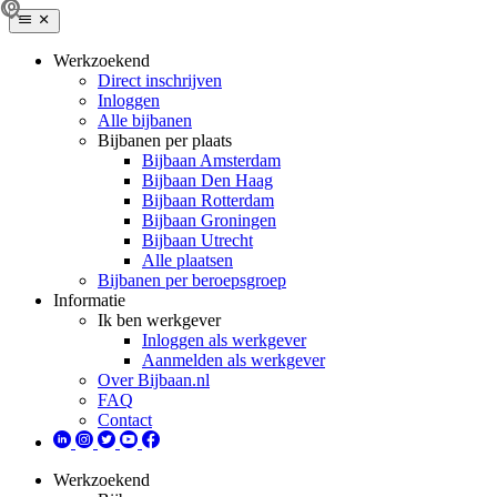
Werkzoekend
Direct inschrijven
Inloggen
Alle bijbanen
Bijbanen per plaats
Bijbaan Amsterdam
Bijbaan Den Haag
Bijbaan Rotterdam
Bijbaan Groningen
Bijbaan Utrecht
Alle plaatsen
Bijbanen per beroepsgroep
Informatie
Ik ben werkgever
Inloggen als werkgever
Aanmelden als werkgever
Over Bijbaan.nl
FAQ
Contact
Werkzoekend