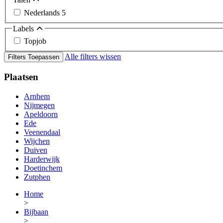
Nederlands
5
Labels
Topjob
Alle filters wissen
Filters Toepassen
Plaatsen
Arnhem
Nijmegen
Apeldoorn
Ede
Veenendaal
Wijchen
Duiven
Harderwijk
Doetinchem
Zutphen
Home
>
Bijbaan
>