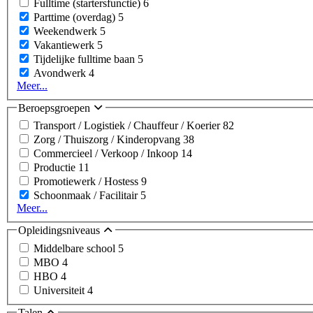
Fulltime (startersfunctie)
6
Parttime (overdag)
5
Weekendwerk
5
Vakantiewerk
5
Tijdelijke fulltime baan
5
Avondwerk
4
Meer...
Beroepsgroepen
Transport / Logistiek / Chauffeur / Koerier
82
Zorg / Thuiszorg / Kinderopvang
38
Commercieel / Verkoop / Inkoop
14
Productie
11
Promotiewerk / Hostess
9
Schoonmaak / Facilitair
5
Meer...
Opleidingsniveaus
Middelbare school
5
MBO
4
HBO
4
Universiteit
4
Talen