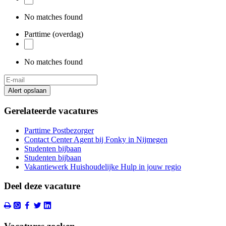
No matches found
Parttime (overdag)
No matches found
Alert opslaan
Gerelateerde vacatures
Parttime Postbezorger
Contact Center Agent bij Fonky in Nijmegen
Studenten bijbaan
Studenten bijbaan
Vakantiewerk Huishoudelijke Hulp in jouw regio
Deel deze vacature