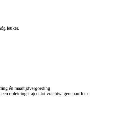
nóg leuker.
eding én maaltijdvergoeding
g een opleidingstraject tot vrachtwagenchauffeur