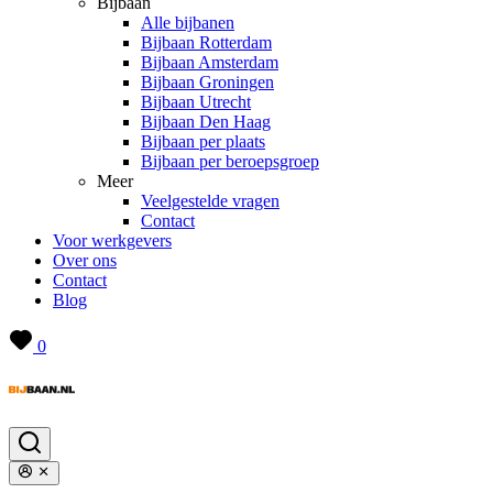
Bijbaan
Alle bijbanen
Bijbaan Rotterdam
Bijbaan Amsterdam
Bijbaan Groningen
Bijbaan Utrecht
Bijbaan Den Haag
Bijbaan per plaats
Bijbaan per beroepsgroep
Meer
Veelgestelde vragen
Contact
Voor werkgevers
Over ons
Contact
Blog
0