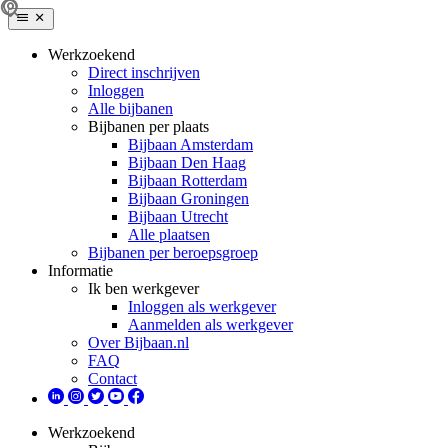
Werkzoekend
Direct inschrijven
Inloggen
Alle bijbanen
Bijbanen per plaats
Bijbaan Amsterdam
Bijbaan Den Haag
Bijbaan Rotterdam
Bijbaan Groningen
Bijbaan Utrecht
Alle plaatsen
Bijbanen per beroepsgroep
Informatie
Ik ben werkgever
Inloggen als werkgever
Aanmelden als werkgever
Over Bijbaan.nl
FAQ
Contact
Werkzoekend