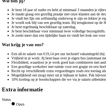
Wie ben jij?
Je bent 18 jaar of ouder en hebt al minimaal 3 maanden je rijbe
Je maakt graag een gezellig praatje met onze klanten aan de deu
Je vindt het fijn om zelfstandig onderweg te zijn en lekker je ei
Je wordt ook blij van een gezellig team. Bij terugkomst op de 
Je bent regelmatig beschikbaar op zaterdag.
Je bent beschikbaar voor minimaal twee volledige bezorgshifts.
Je zoekt meer dan een tijdelijke baan en vindt het leuk om voor
Wat krijg je van ons?
Een all-in salaris van €19,14 per uur inclusief vakantiegeld (bij 
Vrijheid in je werk: Jij bent baas over je eigen bus (automaat me
Flexibiliteit, waardoor je je werk goed kan combineren met ande
Een gezellige werksfeer met ruimte voor een grapje en een heel
Recht op verschillende extra vergoedingen zoals een toeslag al
Mogelijkheid om (nog) meer uit je bijbaan te halen. Pak bijvoorb
10% korting op je boodschappen die we via je salaris uitbetale
Extra informatie
Status
Open