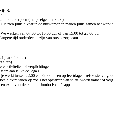
wijs B.
r.
gen route te rijden (met je eigen muziek )
HUB zien jullie elkaar in de huiskamer en maken jullie samen het werk 
 We werken van 07:00 tot 15:00 uur of van 15:00 tot 23:00 uur.
 langere tijd onderdeel te zijn van ons bezorgteam.
21 jaar of ouder)
t airco).
re activiteiten of verplichtingen
 team aan leuke collega's
s je werkt tussen 22:00 en 06.00 uur en op feestdagen, reiskostenvergo
eeld extra taken op zoals het opstarten van shifts, wordt trainer of vol
n en extra voordelen in de Jumbo Extra’s app.