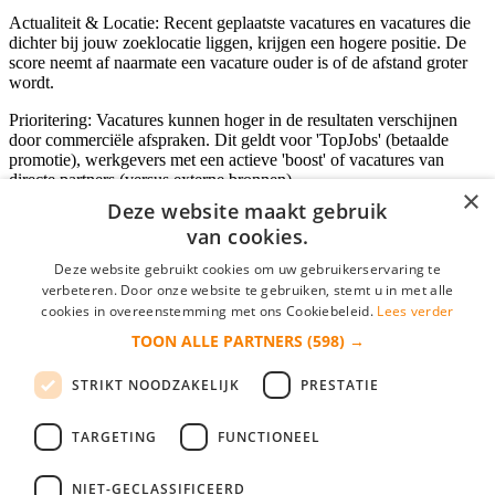
Actualiteit & Locatie: Recent geplaatste vacatures en vacatures die
dichter bij jouw zoeklocatie liggen, krijgen een hogere positie. De
score neemt af naarmate een vacature ouder is of de afstand groter
wordt.
Prioritering: Vacatures kunnen hoger in de resultaten verschijnen
door commerciële afspraken. Dit geldt voor 'TopJobs' (betaalde
promotie), werkgevers met een actieve 'boost' of vacatures van
directe partners (versus externe bronnen).
×
Deze website maakt gebruik
van cookies.
Inloggen als bedrijf
Deze website gebruikt cookies om uw gebruikerservaring te
verbeteren. Door onze website te gebruiken, stemt u in met alle
E-mail
*
cookies in overeenstemming met ons Cookiebeleid.
Lees verder
TOON ALLE PARTNERS
(598) →
Wachtwoord
STRIKT NOODZAKELIJK
PRESTATIE
login gegevens onthouden
Wachtwoord vergeten?
login
TARGETING
FUNCTIONEEL
Bedrijf aanmelden
NIET-GECLASSIFICEERD