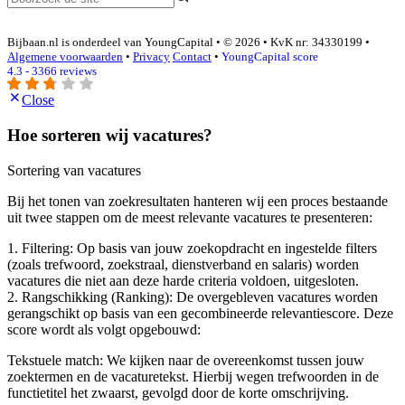
Bijbaan.nl is onderdeel van YoungCapital • © 2026 • KvK nr: 34330199 •
Algemene voorwaarden
•
Privacy
Contact
•
YoungCapital score
4.3 - 3366 reviews
Close
Hoe sorteren wij vacatures?
Sortering van vacatures
Bij het tonen van zoekresultaten hanteren wij een proces bestaande
uit twee stappen om de meest relevante vacatures te presenteren:
1. Filtering: Op basis van jouw zoekopdracht en ingestelde filters
(zoals trefwoord, zoekstraal, dienstverband en salaris) worden
vacatures die niet aan deze harde criteria voldoen, uitgesloten.
2. Rangschikking (Ranking): De overgebleven vacatures worden
gerangschikt op basis van een gecombineerde relevantiescore. Deze
score wordt als volgt opgebouwd:
Tekstuele match: We kijken naar de overeenkomst tussen jouw
zoektermen en de vacaturetekst. Hierbij wegen trefwoorden in de
functietitel het zwaarst, gevolgd door de korte omschrijving.