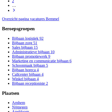
2
…
Overzicht pagina vacatures Bemmel
Beroepsgroepen
Bijbaan logistiek
92
Bijbaan zorg
51
Sales bijbaan
15
Administratieve bijbaan
10
Bijbaan promotiewerk
9
Marketing en communicatie bijbaan
6
Schoonmaak bijbaan
5
Bijbaan horeca
4
Callcenter bijbaan
4
Winkel bijbaan
4
Bijbaan receptioniste
2
Plaatsen
Arnhem
Nijmegen
Apeldoorn