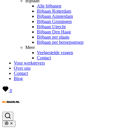
Bijbaan
Alle bijbanen
Bijbaan Rotterdam
Bijbaan Amsterdam
Bijbaan Groningen
Bijbaan Utrecht
Bijbaan Den Haag
Bijbaan per plaats
Bijbaan per beroepsgroep
Meer
Veelgestelde vragen
Contact
Voor werkgevers
Over ons
Contact
Blog
0