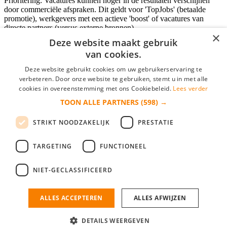
Prioritering: Vacatures kunnen hoger in de resultaten verschijnen
door commerciële afspraken. Dit geldt voor 'TopJobs' (betaalde
promotie), werkgevers met een actieve 'boost' of vacatures van
directe partners (versus externe bronnen).
×
Deze website maakt gebruik
van cookies.
Inloggen als bedrijf
Deze website gebruikt cookies om uw gebruikerservaring te
verbeteren. Door onze website te gebruiken, stemt u in met alle
E-mail
*
cookies in overeenstemming met ons Cookiebeleid.
Lees verder
TOON ALLE PARTNERS
(598) →
Wachtwoord
STRIKT NOODZAKELIJK
PRESTATIE
login gegevens onthouden
Wachtwoord vergeten?
login
TARGETING
FUNCTIONEEL
Bedrijf aanmelden
NIET-GECLASSIFICEERD
Na het aanmelden kun je meteen je vacature plaatsen en heb je je
nieuwe collega/werknemer zo gevonden!
ALLES ACCEPTEREN
ALLES AFWIJZEN
Heb je nog geen gratis bedrijfsprofiel?
DETAILS WEERGEVEN