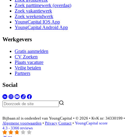
Zoek parttimewerk (overdag)
Zoek vakantiewerk
Zoek weekendwerk
YoungCapital IOS App
YoungCapital Android App
Werkgevers
Gratis aanmelden
CV Zoeken
Plaats vacature
Veilig betalen
Partners
Social
Bijbaan.nl is onderdeel van YoungCapital • © 2026 • KvK nr: 34330199 •
Algemene voorwaarden
•
Privacy
Contact
•
YoungCapital score
4.3 - 3366 reviews