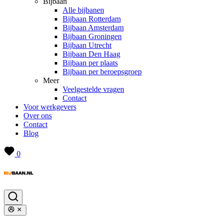
Bijbaan
Alle bijbanen
Bijbaan Rotterdam
Bijbaan Amsterdam
Bijbaan Groningen
Bijbaan Utrecht
Bijbaan Den Haag
Bijbaan per plaats
Bijbaan per beroepsgroep
Meer
Veelgestelde vragen
Contact
Voor werkgevers
Over ons
Contact
Blog
0